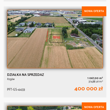
NOWA OFERTA
DZIAŁKA NA SPRZEDAŻ
2
1 067,00 m
Rzgów
2
374,88 zł/m
400 000 zł
PFT-GS-4433
NOWA OFERTA