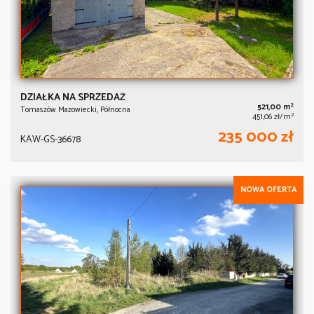
DZIAŁKA NA SPRZEDAŻ
2
521,00 m
Tomaszów Mazowiecki, Północna
2
451,06 zł/m
235 000 zł
KAW-GS-36678
NOWA OFERTA