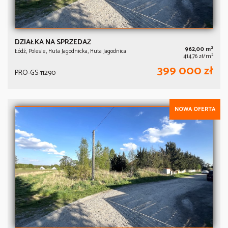
DZIAŁKA NA SPRZEDAŻ
2
962,00 m
Łódź, Polesie, Huta Jagodnicka, Huta Jagodnica
2
414,76 zł/m
399 000 zł
PRO-GS-11290
NOWA OFERTA