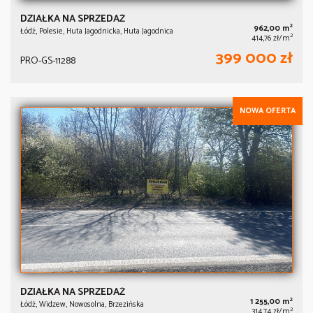
DZIAŁKA NA SPRZEDAŻ
2
962,00 m
Łódź, Polesie, Huta Jagodnicka, Huta Jagodnica
2
414,76 zł/m
399 000 zł
PRO-GS-11288
NOWA OFERTA
DZIAŁKA NA SPRZEDAŻ
2
1 255,00 m
Łódź, Widzew, Nowosolna, Brzezińska
2
314,74 zł/m