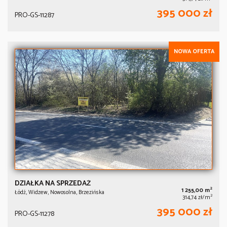
395 000 zł
PRO-GS-11287
NOWA OFERTA
DZIAŁKA NA SPRZEDAŻ
2
1 255,00 m
Łódź, Widzew, Nowosolna, Brzezińska
2
314,74 zł/m
395 000 zł
PRO-GS-11278