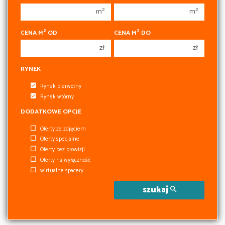
450 000 zł
450 000 zł
2
2
m
m
2
2
CENA M
OD
CENA M
DO
zł
zł
RYNEK
Rynek pierwotny
Rynek wtórny
DODATKOWE OPCJE
Oferty ze zdjęciem
Oferty specjalne
Oferty bez prowizji
Oferty na wyłączność
wirtualne spacery
szukaj