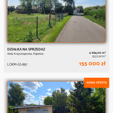
DZIAŁKA NA SPRZEDAŻ
2
4 664,00 m
Wola Krzysztoporska, Mąkolice
2
33,23 zł/m
155 000 zł
LOKM-GS-857
NOWA OFERTA