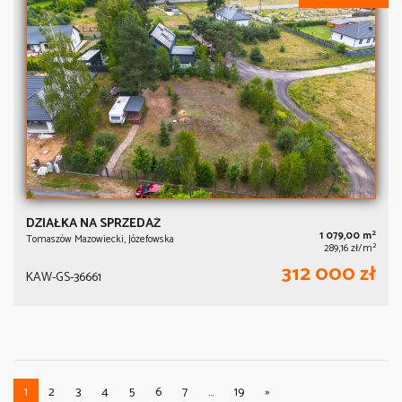
DZIAŁKA NA SPRZEDAŻ
2
1 079,00 m
Tomaszów Mazowiecki, Józefowska
2
289,16 zł/m
312 000 zł
KAW-GS-36661
1
2
3
4
5
6
7
...
19
»