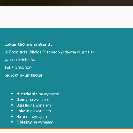
Lokum360 Iwona Brandt
ul. Rotmistrza Witolda Pileckiego 3 (dawna ul. 9 Maja)
97-400 Bełchatów
tel
. 510 360 300
biuro@lokum360.pl
Mieszkania
na wynajem
Domy
na wynajem
Działki
na wynajem
Lokale
na wynajem
Hale
na wynajem
Obiekty
na wynajem
Mieszkania
na sprzedaż