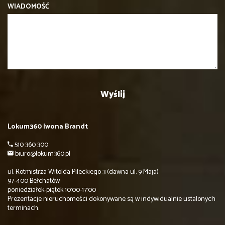
WIADOMOŚĆ
Lokum360 Iwona Brandt
510 360 300
biuro@lokum360.pl
ul. Rotmistrza Witolda Pileckiego 3 (dawna ul. 9 Maja)
97-400 Bełchatów
poniedziałek-piątek 10:00-17:00
Prezentacje nieruchomości dokonywane są w indywidualnie ustalonych
terminach.