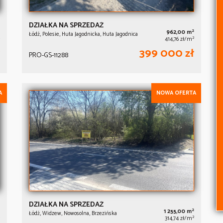
DZIAŁKA NA SPRZEDAŻ
2
962,00 m
Łódź, Polesie, Huta Jagodnicka, Huta Jagodnica
2
414,76 zł/m
399 000 zł
PRO-GS-11288
A
NOWA OFERTA
DZIAŁKA NA SPRZEDAŻ
2
1 255,00 m
Łódź, Widzew, Nowosolna, Brzezińska
2
314,74 zł/m