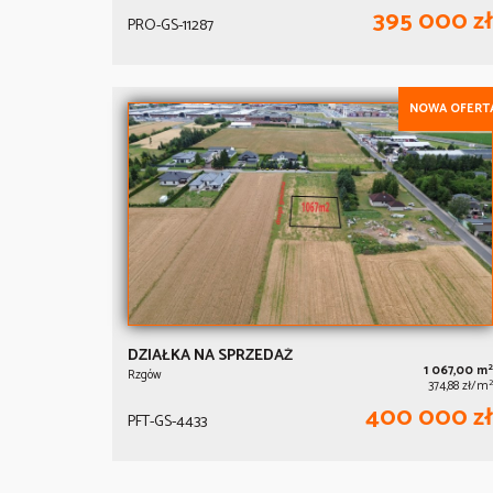
395 000 zł
PRO-GS-11287
NOWA OFERT
DZIAŁKA NA SPRZEDAŻ
2
1 067,00 m
Rzgów
2
374,88 zł/m
400 000 zł
PFT-GS-4433