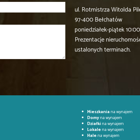
ul. Rotmistrza Witolda Pil
97-400 Bełchatów
poniedziałek-piątek 10:00
Prezentacje nieruchomoś
ustalonych terminach.
Mieszkania
na wynajem
Domy
na wynajem
Działki
na wynajem
Lokale
na wynajem
Hale
na wynajem