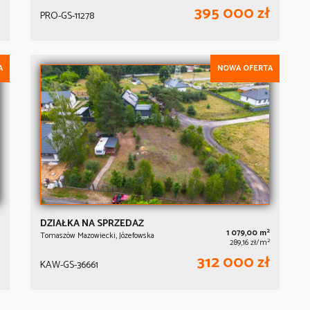
395 000 zł
PRO-GS-11278
A
NOWA OFERTA
DZIAŁKA NA SPRZEDAŻ
2
1 079,00 m
Tomaszów Mazowiecki, Józefowska
2
289,16 zł/m
312 000 zł
KAW-GS-36661