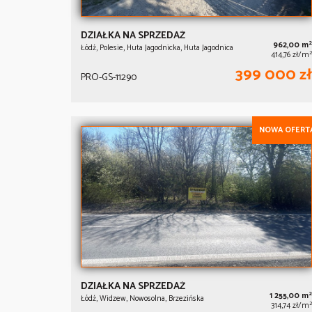
DZIAŁKA NA SPRZEDAŻ
2
962,00 m
Łódź, Polesie, Huta Jagodnicka, Huta Jagodnica
2
414,76 zł/m
399 000 zł
PRO-GS-11290
NOWA OFERT
DZIAŁKA NA SPRZEDAŻ
2
1 255,00 m
Łódź, Widzew, Nowosolna, Brzezińska
2
314,74 zł/m