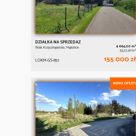
DZIAŁKA NA SPRZEDAŻ
2
4 664,00 m
Wola Krzysztoporska, Mąkolice
2
33,23 zł/m
155 000 zł
LOKM-GS-857
NOWA OFERT