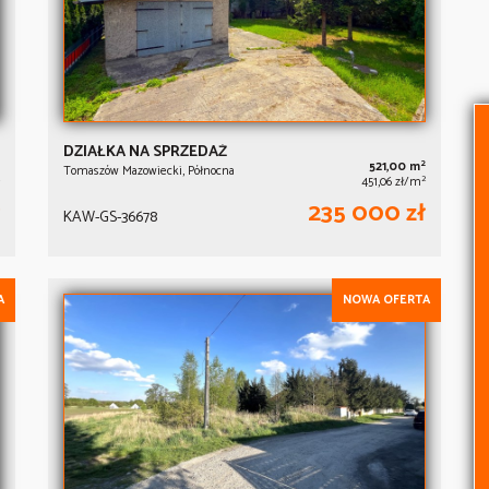
DZIAŁKA NA SPRZEDAŻ
2
521,00 m
Tomaszów Mazowiecki, Północna
2
451,06 zł/m
235 000 zł
KAW-GS-36678
A
NOWA OFERTA