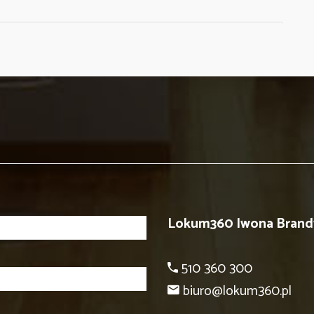
Lokum360 Iwona Brand
510 360 300
biuro@lokum360.pl