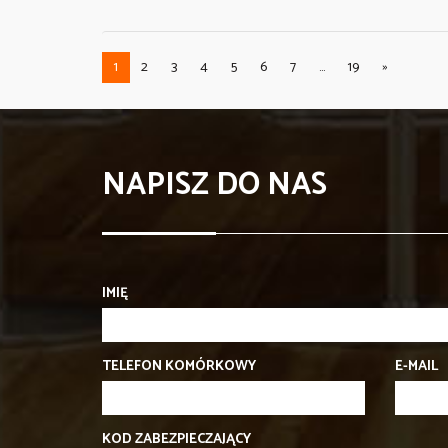
1
2
3
4
5
6
7
...
19
»
NAPISZ DO NAS
IMIĘ
TELEFON KOMÓRKOWY
E-MAIL
KOD ZABEZPIECZAJĄCY