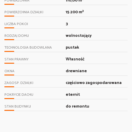
110,00 m²
POWIERZCHNIA
15 200 m²
POWIERZCHNIA DZIAŁKI
3
LICZBA POKOI
wolnostojący
RODZAJ DOMU
pustak
TECHNOLOGIA BUDOWLANA
Własność
STAN PRAWNY
drewniane
OKNA
częściowo zagospodarowana
ZAGOSP. DZIAŁKI
eternit
POKRYCIE DACHU
do remontu
STAN BUDYNKU