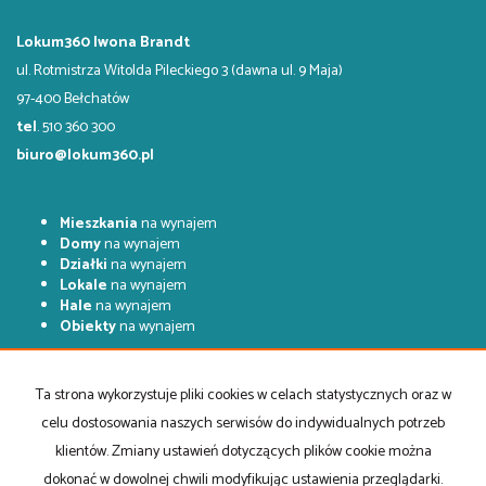
Lokum360 Iwona Brandt
ul. Rotmistrza Witolda Pileckiego 3 (dawna ul. 9 Maja)
97-400 Bełchatów
tel
. 510 360 300
biuro@lokum360.pl
Mieszkania
na wynajem
Domy
na wynajem
Działki
na wynajem
Lokale
na wynajem
Hale
na wynajem
Obiekty
na wynajem
Mieszkania
na sprzedaż
Domy
na sprzedaż
Ta strona wykorzystuje pliki cookies w celach statystycznych oraz w
Działki
na sprzedaż
celu dostosowania naszych serwisów do indywidualnych potrzeb
Lokale
na sprzedaż
Hale
na sprzedaż
klientów. Zmiany ustawień dotyczących plików cookie można
Obiekty
na sprzedaż
dokonać w dowolnej chwili modyfikując ustawienia przeglądarki.