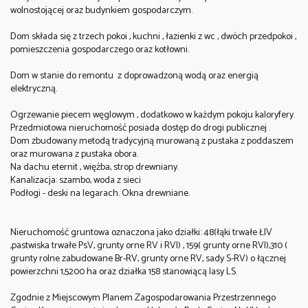
wolnostojącej oraz budynkiem gospodarczym.
Dom składa się z trzech pokoi , kuchni , łazienki z wc , dwóch przedpokoi ,
pomieszczenia gospodarczego oraz kotłowni.
Dom w stanie do remontu
z doprowadzoną wodą oraz energią
elektryczną.
Ogrzewanie piecem węglowym , dodatkowo w każdym pokoju kaloryfery
.
Przedmiotowa nieruchomość posiada dostęp do drogi publicznej .
Dom zbudowany metodą tradycyjną murowaną z pustaka z poddaszem
oraz murowana z pustaka obora.
Na dachu eternit , więźba, strop drewniany.
Kanalizacja: szambo, woda z sieci
Podłogi - deski na legarach. Okna drewniane.
Nieruchomość gruntowa oznaczona jako działki: 48(łąki trwałe ŁIV
,pastwiska trwałe PsV, grunty orne RV i RVI) , 159( grunty orne RVI),310 (
grunty rolne zabudowane Br-RV, grunty orne RV, sady S-RV) o łącznej
powierzchni 1,5200 ha oraz działka 158 stanowiącą lasy LS.
Zgodnie z Miejscowym Planem Zagospodarowania Przestrzennego