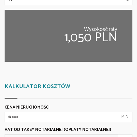
Wysokość raty
1,050 PLN
KALKULATOR KOSZTÓW
CENA NIERUCHOMOŚCI
PLN
VAT OD TAKSY NOTARIALNEJ (OPŁATY NOTARIALNEJ)