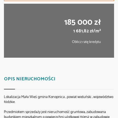
185 000 zł
2
1 681,82 zł/m
Oblicz ratę kredytu
OPIS NIERUCHOMOŚCI
Lokalizacja Mała Wieś gmina Konopnica , powiat wieluński , województwo
łódzkie.
Przedmiotem sprzedaży jest nieruchomość gruntowa, zabudowana
budynkiem mieszkalnym o powierzchni użytkowej 110m2 w zabudowie