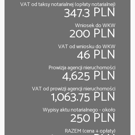
VAT od taksy notarialnej (opłaty notarialnej)
347.3 PLN
Wniosek do WKW
200 PLN
VAT od wniosku do WKW
46 PLN
Prowizja agencji nieruchomości
4,625 PLN
VAT od prowizji agencji nieruchomości
1,063.75 PLN
Wypisy aktu notarialnego - około
250 PLN
RAZEM (cena + opłaty)