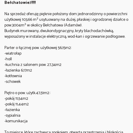
Bełchatowie)!!!!!
Na sprzedaż oferuję pięknie położony dom jednorodzinny o powierzchni
użytkowej 103,66 m² usytuowany na dużej, płaskiej i ogrodzonej działce o
pow.3004m² w okolicy Bełchatowa (Adamów).
Budynek murowany, dwukondygnacyjny, kryty blachodachówką,
wyposażony w instalacje elektryczną, wod-kan i ogrzewanie podłogowe.
Parter o łącznej pow. użytkowej 56,15m2:
-wiatrołap
-holl
-kuchnia z salonem pow. 27,34m2
-łazienka 6,17m2
-kotłownia
-schowek
Piętro o pow. użytk.47,51m2::
-pokój 11,54m2
-pokój 11,44m2
-łazienka
-sypialnia
-komunikacja
To miejsce, które zachwyca spokojem, otwartą przestrzenią i bliskością