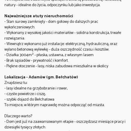
natury - idealne do życia, odpoczynku lub jako inwestycja.
Najważniejsze atuty nieruchomości
• Stan surowy zamknięty - dom gotowy do dalszych prac
wykończeniowych.
• Wykonany z wysokiej jakości materiałów - solidna konstrukcja, trwałe
rozwiązania.
• Wewnątrz wykonano już instalacje: elektryczną, hydrauliczną, oraz
wylano betonową wylewkę - duża oszczędność czasu i kosztów.
• Działka 3004m² - płaska, ustawna, z własnym lasem
• Brak sąsiadów - prywatność i komfort.
• Piękne otoczenie - lasy, niska zabudowa mieszkalna w okolicy
Lokalizacja - Adamów (gm. Bełchatów)
Znajdziesz tu:
• lasy idealne na grzybobranie i rower,
• czyste powietrze i ciszę,
• szybki dojazd do Bełchatowa
To miejsce, w którym naprawdę można odpocząć od miasta.
Dlaczego warto?
• Dom jest już na zaawansowanym etapie - oszczędzasz miesiące pracy i
dziesiątki tysięcy złotych.