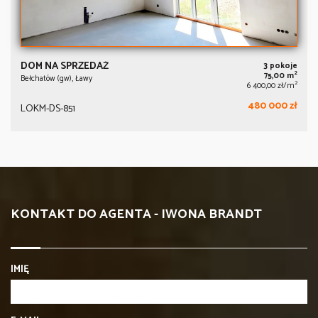
DOM NA SPRZEDAŻ
3 pokoje
2
75,00 m
Bełchatów (gw), Ławy
2
6 400,00 zł/m
480 000 zł
LOKM-DS-851
KONTAKT DO AGENTA - IWONA BRANDT
IMIĘ