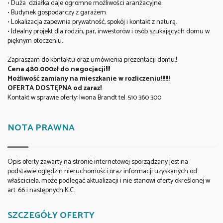
• Duża działka daje ogromne możliwości aranżacyjne.
• Budynek gospodarczy z garażem.
• Lokalizacja zapewnia prywatność, spokój i kontakt z naturą.
• Idealny projekt dla rodzin, par, inwestorów i osób szukających domu w
pięknym otoczeniu.
Zapraszam do kontaktu oraz umówienia prezentacji domu.!
Cena 480.000zł do negocjacji!!!
Możliwość zamiany na mieszkanie w rozliczeniu!!!!!!
OFERTA DOSTĘPNA od zaraz!
Kontakt w sprawie oferty: Iwona Brandt tel. 510 360 300
NOTA PRAWNA
Opis oferty zawarty na stronie internetowej sporządzany jest na
podstawie oględzin nieruchomości oraz informacji uzyskanych od
właściciela, może podlegać aktualizacji i nie stanowi oferty określonej w
art. 66 i następnych K.C.
SZCZEGÓŁY OFERTY