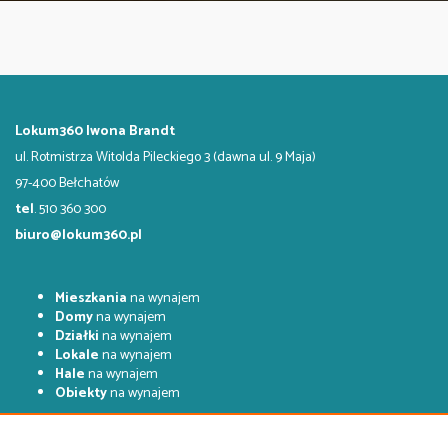
Lokum360 Iwona Brandt
ul. Rotmistrza Witolda Pileckiego 3 (dawna ul. 9 Maja)
97-400 Bełchatów
tel
. 510 360 300
biuro@lokum360.pl
Mieszkania
na wynajem
Domy
na wynajem
Działki
na wynajem
Lokale
na wynajem
Hale
na wynajem
Obiekty
na wynajem
Mieszkania
na sprzedaż
Domy
na sprzedaż