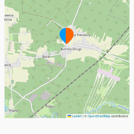
Leaflet
|
©
OpenStreetMap
contributors