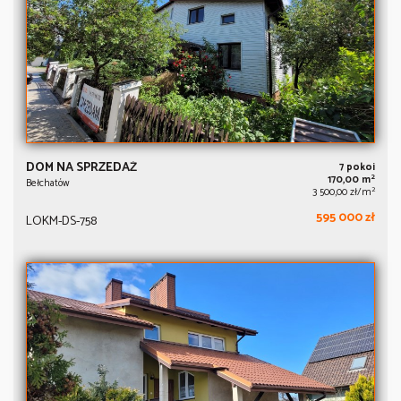
DOM NA SPRZEDAŻ
7 pokoi
2
170,00 m
Bełchatów
2
3 500,00 zł/m
595 000 zł
LOKM-DS-758