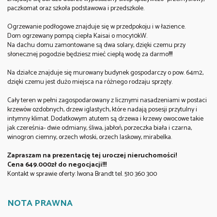
paczkomat oraz szkoła podstawowa i przedszkole.
Ogrzewanie podłogowe znajduje się w przedpokoju i w łazience.
Dom ogrzewany pompą ciepła Kaisai o mocy10kW.
Na dachu domu zamontowane są dwa solary, dzięki czemu przy
słonecznej pogodzie będziesz mieć ciepłą wodę za darmo!!!!
Na działce znajduje się murowany budynek gospodarczy o pow. 64m2,
dzięki czemu jest dużo miejsca na różnego rodzaju sprzęty.
Cały teren w pełni zagospodarowany z licznymi nasadzeniami w postaci
krzewów ozdobnych, drzew iglastych, które nadają posesji przytulny i
intymny klimat. Dodatkowym atutem są drzewa i krzewy owocowe takie
jak czereśnia- dwie odmiany, śliwa, jabłoń, porzeczka biała i czarna,
winogron ciemny, orzech włoski, orzech laskowy, mirabelka.
Zapraszam na prezentację tej uroczej nieruchomości!
Cena 649.000zł do negocjacji!!!
Kontakt w sprawie oferty: Iwona Brandt tel. 510 360 300
NOTA PRAWNA