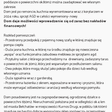
poddasze o powierzchni ok.80m2 można zaadaptować we własnym
zakresie.
Dom jest po remoncie, kuchnia wyremontowana wraz z korytarzem w
2024 roku, sprzęt AGD w całości wymieniony- nowy.
Dom daje możliwości wprowadzenie się od zaraz bez nakładów
finansowych!
Rozkład pomieszczeń:
- Przestronny przedpokój z pojemną nową szafą w której znajduje się
pompa ciepła.
- Duża jasna kuchnia, w której na środku znajduje się nowoczesna
,,wyspa" oraz funkcjonalna zabudowa meblowa ze sprzętami agd.
- Przytulny salon z którego przechodzimy na drewniany, zadaszony taras
o powierzchni ok 30m2, który jest wspaniałym przedłużeniem salonu.
- Dwa pokoje, które mogą służyć jako pokoje dla dzieci lub według
własnego uznania.
- Duża sypialnia wraz z garderobą.
- Przestronna łazienka z oknem, wyposażona w wannę i prysznic, która
może wymagać odświeżenia i aranżacji według własnego pomysłu.
Dom posadowiony jest na zagospodarowanej, ogrodzonej działce o
powierzchni 650m2. Nieruchomość położona jest w odległości ok 4 km
od miasta Bełchatów- w miejscowości Kurnos Drugi, w pobliżu (ok.100m)
znajduje się bardzo dobrze wyposażony sklep spożywczo- przemysłowy,