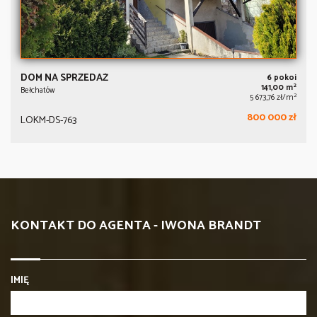
DOM NA SPRZEDAŻ
6 pokoi
2
141,00 m
Bełchatów
2
5 673,76 zł/m
800 000 zł
LOKM-DS-763
KONTAKT DO AGENTA - IWONA BRANDT
IMIĘ