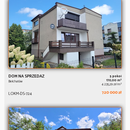
DOM NA SPRZEDAŻ
5 pokoi
2
170,00 m
Bełchatów
2
4 235,29 zł/m
720 000 zł
LOKM-DS-724