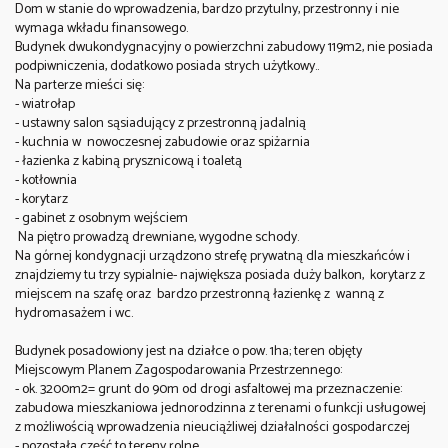
Dom w stanie do wprowadzenia, bardzo przytulny, przestronny i nie
wymaga wkładu finansowego.
Budynek dwukondygnacyjny o powierzchni zabudowy 119m2, nie posiada
podpiwniczenia, dodatkowo posiada strych użytkowy..
Na parterze mieści się:
- wiatrołap
- ustawny salon sąsiadujący z przestronną jadalnią
- kuchnia w nowoczesnej zabudowie oraz spiżarnia
- łazienka z kabiną prysznicową i toaletą
- kotłownia
- korytarz
- gabinet z osobnym wejściem
Na piętro prowadzą drewniane, wygodne schody.
Na górnej kondygnacji urządzono strefę prywatną dla mieszkańców i
znajdziemy tu trzy sypialnie- największa posiada duży balkon, korytarz z
miejscem na szafę oraz bardzo przestronną łazienkę z wanną z
hydromasażem i wc.
Budynek posadowiony jest na działce o pow. 1ha; teren objęty
Miejscowym Planem Zagospodarowania Przestrzennego:
- ok. 3200m2= grunt do 90m od drogi asfaltowej ma przeznaczenie:
zabudowa mieszkaniowa jednorodzinna z terenami o funkcji usługowej
z możliwością wprowadzenia nieuciążliwej działalności gospodarczej
- pozostała część to tereny rolne.