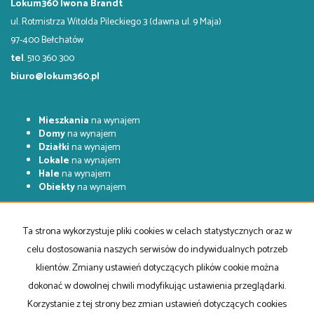
Lokum360 Iwona Brandt
ul. Rotmistrza Witolda Pileckiego 3 (dawna ul. 9 Maja)
97-400 Bełchatów
tel
. 510 360 300
biuro@lokum360.pl
Mieszkania
na wynajem
Domy
na wynajem
Działki
na wynajem
Lokale
na wynajem
Hale
na wynajem
Obiekty
na wynajem
Mieszkania
na sprzedaż
Domy
na sprzedaż
Ta strona wykorzystuje pliki cookies w celach statystycznych oraz w
Działki
na sprzedaż
celu dostosowania naszych serwisów do indywidualnych potrzeb
Lokale
na sprzedaż
Hale
na sprzedaż
klientów. Zmiany ustawień dotyczących plików cookie można
Obiekty
na sprzedaż
dokonać w dowolnej chwili modyfikując ustawienia przeglądarki.
Korzystanie z tej strony bez zmian ustawień dotyczących cookies
Strona główna
Kup
Sprzedaj
Kontakt