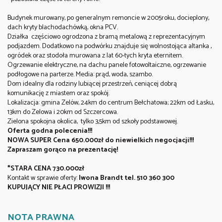
Budynek murowany, po generalnym remoncie w 2005roku, docieplony,
dach kryty blachodachówką, okna PCV.
Działka częściowo ogrodzona z bramą metalową z reprezentacyjnym
podjazdem. Dodatkowo na podwórku znajduje się wolnostojąca altanka ,
ogródek oraz stodoła murowana z lat 60-tych kryta eternitem.
Ogrzewanie elektryczne, na dachu panele fotowoltaiczne, ogrzewanie
podłogowe na parterze
. Media: prąd, woda, szambo.
Dom idealny dla rodziny lubiącej przestrzeń, ceniącej dobrą
komunikację z miastem oraz spokój.
Lokalizacja: gmina Zelów, 24km do centrum Bełchatowa; 22km od Łasku,
13km do Zelowa i 20km od Szczercowa.
Zielona spokojna okolica, tylko 3,5km od szkoły podstawowej.
Oferta godna polecenia!!!
NOWA SUPER Cena 650.000zł do niewielkich negocjacji!!!
Zapraszam gorąco na prezentację!
*STARA CENA 730.000zł
Kontakt w sprawie oferty:
Iwona Brandt tel. 510 360 300
KUPUJĄCY NIE PŁACI PROWIZJI !!!
NOTA PRAWNA