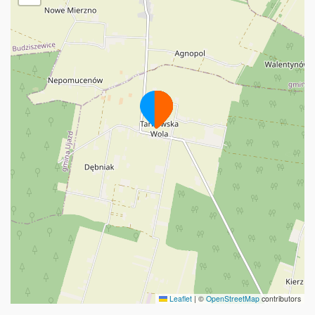
Leaflet
|
©
OpenStreetMap
contributors