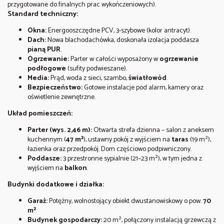
przygotowane do finalnych prac wykończeniowych).
Standard techniczny:
Okna:
Energooszczędne PCV, 3-szybowe (kolor antracyt).
Dach:
Nowa blachodachówka, doskonała izolacja poddasza
pianą PUR
.
Ogrzewanie:
Parter w całości wyposażony w
ogrzewanie
podłogowe
(sufity podwieszane).
Media:
Prąd, woda z sieci, szambo,
światłowód
.
Bezpieczeństwo:
Gotowe instalacje pod alarm, kamery oraz
oświetlenie zewnętrzne.
Układ pomieszczeń:
Parter (wys. 2,46 m):
Otwarta strefa dzienna – salon z aneksem
kuchennym (
47 m²
), ustawny pokój z wyjściem na
taras
(19 m²),
łazienka oraz przedpokój. Dom częściowo podpiwniczony.
Poddasze:
3 przestronne sypialnie (21–23 m²), w tym jedna z
wyjściem na
balkon
.
Budynki dodatkowe i działka:
Garaż:
Potężny, wolnostojący obiekt dwustanowiskowy o pow.
70
m²
.
Budynek gospodarczy:
20 m², połączony instalacją grzewczą z