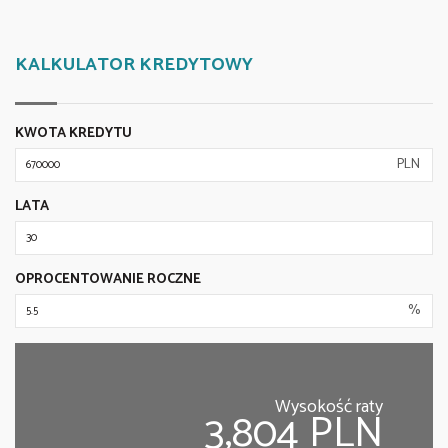
KALKULATOR KREDYTOWY
KWOTA KREDYTU
PLN
LATA
OPROCENTOWANIE ROCZNE
%
Wysokość raty
3,804 PLN