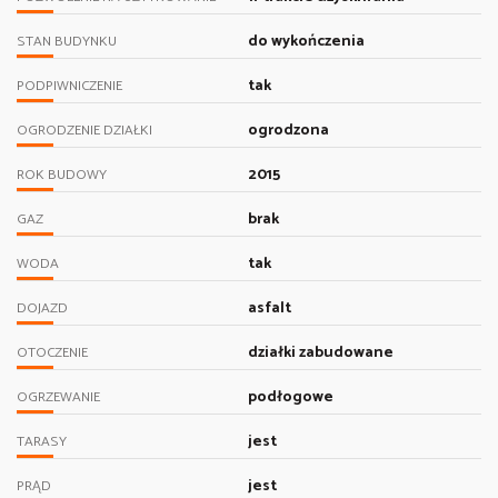
do wykończenia
STAN BUDYNKU
tak
PODPIWNICZENIE
ogrodzona
OGRODZENIE DZIAŁKI
2015
ROK BUDOWY
brak
GAZ
tak
WODA
asfalt
DOJAZD
działki zabudowane
OTOCZENIE
podłogowe
OGRZEWANIE
jest
TARASY
jest
PRĄD