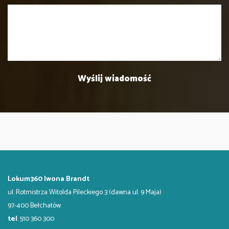
Lokum360 Iwona Brandt
ul. Rotmistrza Witolda Pileckiego 3 (dawna ul. 9 Maja)
97-400 Bełchatów
tel
. 510 360 300