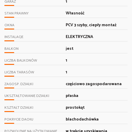
1
GARAŻ
Własność
STAN PRAWNY
PCV 3 szyby, ciepły montaż
OKNA
ELEKTRYCZNA
INSTALACJE
jest
BALKON
1
LICZBA BALKONÓW
1
LICZBA TARASÓW
częściowo zagospodarowana
ZAGOSP. DZIAŁKI
płaska
UKSZTAŁTOWANIE DZIAŁKI
prostokąt
KSZTAŁT DZIAŁKI
blachodachówka
POKRYCIE DACHU
w trakcie uzyskiwania
POZWOLENIE NA UŻYTKOWANIE