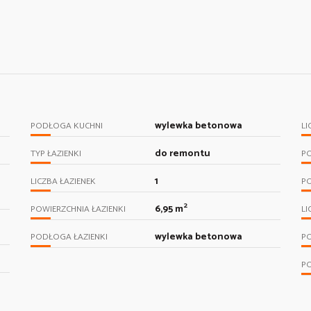
wylewka betonowa
PODŁOGA KUCHNI
LI
do remontu
TYP ŁAZIENKI
P
1
LICZBA ŁAZIENEK
P
2
6,95 m
POWIERZCHNIA ŁAZIENKI
LI
wylewka betonowa
PODŁOGA ŁAZIENKI
P
P