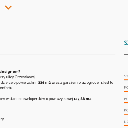
S
m designem?
S
zy ulicy Orzeszkowej.
 działce o powierzchni
334 m2
wraz z garażem oraz ogrodem. Jest to
P
omfortu.
om w stanie deweloperskim o pow. użytkowej
127,88 m2
.
P
PO
ury
LI