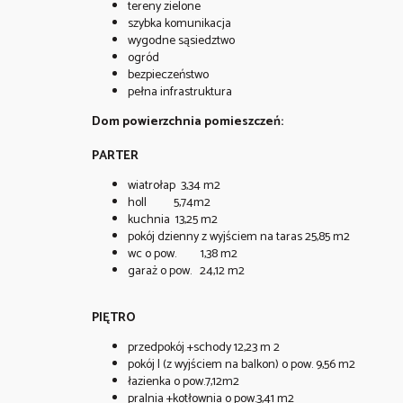
tereny zielone
szybka komunikacja
wygodne sąsiedztwo
ogród
bezpieczeństwo
pełna infrastruktura
Dom powierzchnia pomieszczeń:
PARTER
wiatrołap 3,34 m2
holl 5,74m2
kuchnia 13,25
m2
pokój dzienny z wyjściem na taras 25,85 m2
wc o pow. 1,38 m2
garaż o pow. 24,12 m2
PIĘTRO
przedpokój +schody 12,23 m 2
pokój I (z wyjściem na balkon) o pow. 9,56 m2
łazienka o pow.7,12m2
pralnia +kotłownia o pow.3,41 m2