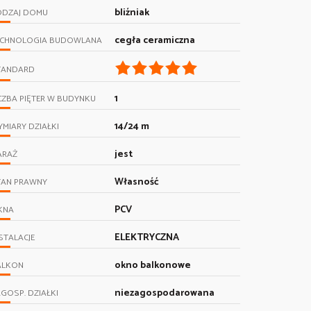
bliźniak
ODZAJ DOMU
cegła ceramiczna
ECHNOLOGIA BUDOWLANA
TANDARD
1
CZBA PIĘTER W BUDYNKU
14/24 m
MIARY DZIAŁKI
jest
ARAŻ
Własność
TAN PRAWNY
PCV
KNA
ELEKTRYCZNA
STALACJE
okno balkonowe
ALKON
niezagospodarowana
GOSP. DZIAŁKI