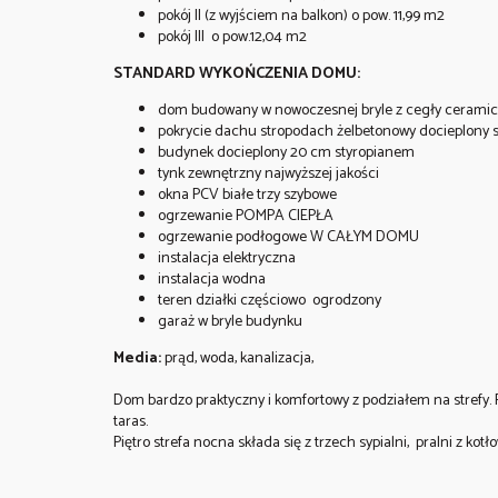
pokój II (z wyjściem na balkon) o pow. 11,99 m2
pokój III o pow.12,04 m2
STANDARD WYKOŃCZENIA DOMU:
dom budowany w nowoczesnej bryle z cegły cerami
pokrycie dachu stropodach żelbetonowy docieplony 
budynek docieplony 20 cm styropianem
tynk zewnętrzny najwyższej jakości
okna PCV białe trzy szybowe
ogrzewanie POMPA CIEPŁA
ogrzewanie podłogowe W CAŁYM DOMU
instalacja elektryczna
instalacja wodna
teren działki częściowo ogrodzony
garaż w bryle budynku
Media:
prąd, woda, kanalizacja,
Dom bardzo praktyczny i komfortowy z podziałem na strefy. 
taras.
Piętro strefa nocna składa się z trzech sypialni, pralni z kotł