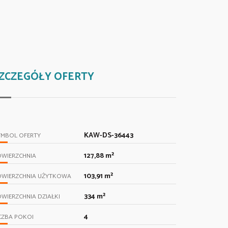
ZCZEGÓŁY OFERTY
KAW-DS-36443
YMBOL OFERTY
127,88 m²
OWIERZCHNIA
103,91 m²
OWIERZCHNIA UŻYTKOWA
334 m²
WIERZCHNIA DZIAŁKI
4
CZBA POKOI