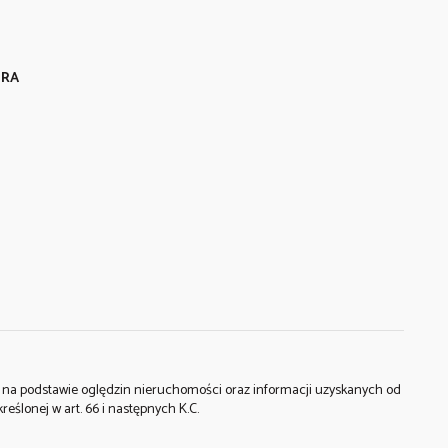
URA
st na podstawie oględzin nieruchomości oraz informacji uzyskanych od
kreślonej w art. 66 i następnych K.C.