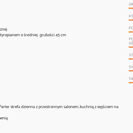
UK
KS
PO
cznej
styropianem o średniej grubości 45 cm
P
U
S
OG
T
Parter strefa dzienna z przestronnym salonem, kuchnią z wyjściem na
ownią.