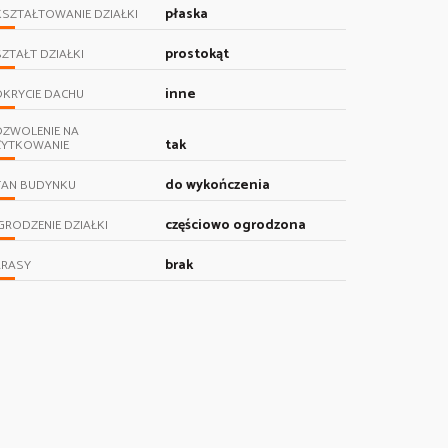
płaska
SZTAŁTOWANIE DZIAŁKI
prostokąt
ZTAŁT DZIAŁKI
inne
KRYCIE DACHU
OZWOLENIE NA
tak
ŻYTKOWANIE
do wykończenia
TAN BUDYNKU
częściowo ogrodzona
RODZENIE DZIAŁKI
brak
ARASY