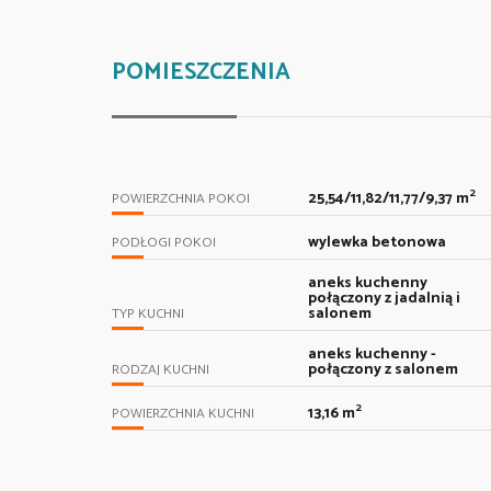
POMIESZCZENIA
2
25,54/11,82/11,77/9,37 m
POWIERZCHNIA POKOI
wylewka betonowa
PODŁOGI POKOI
aneks kuchenny
połączony z jadalnią i
salonem
TYP KUCHNI
aneks kuchenny -
połączony z salonem
RODZAJ KUCHNI
2
13,16 m
POWIERZCHNIA KUCHNI