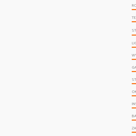
R
T
S
LI
WY
G
S
O
IN
B
ZA