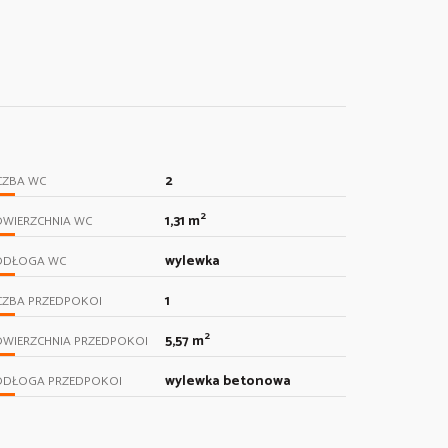
2
CZBA WC
2
1,31 m
OWIERZCHNIA WC
wylewka
ODŁOGA WC
1
CZBA PRZEDPOKOI
2
5,57 m
OWIERZCHNIA PRZEDPOKOI
wylewka betonowa
ODŁOGA PRZEDPOKOI