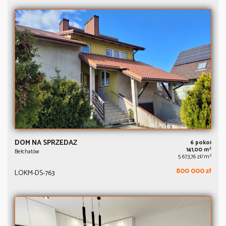
DOM NA SPRZEDAŻ
6 pokoi
2
141,00 m
Bełchatów
2
5 673,76 zł/m
800 000 zł
LOKM-DS-763