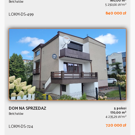
160,00 m
Bełchatów
2
5 250,00 zł/m
840 000 zł
LOKM-DS-499
DOM NA SPRZEDAŻ
5 pokoi
2
170,00 m
Bełchatów
2
4 235,29 zł/m
720 000 zł
LOKM-DS-724