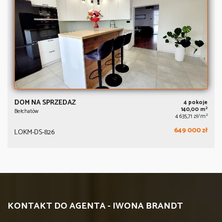
DOM NA SPRZEDAŻ
4 pokoje
2
140,00 m
Bełchatów
2
4 635,71 zł/m
649 000 zł
LOKM-DS-826
KONTAKT DO AGENTA - IWONA BRANDT