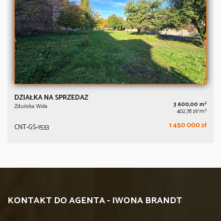
DZIAŁKA NA SPRZEDAŻ
2
3 600,00 m
Zduńska Wola
2
402,78 zł/m
1 450 000 zł
CNT-GS-1533
KONTAKT DO AGENTA - IWONA BRANDT