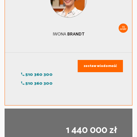
93
OFERT
IWONA
BRANDT
zostaw wiadomość
510 360 300
510 360 300
1 440 000 zł