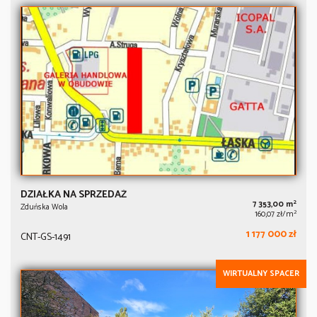
DZIAŁKA NA SPRZEDAŻ
2
7 353,00 m
Zduńska Wola
2
160,07 zł/m
1 177 000 zł
CNT-GS-1491
WIRTUALNY SPACER