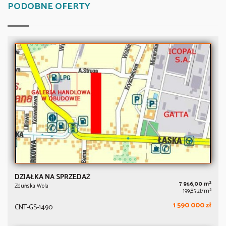
PODOBNE OFERTY
DZIAŁKA NA SPRZEDAŻ
2
7 956,00 m
Zduńska Wola
2
199,85 zł/m
1 590 000 zł
CNT-GS-1490