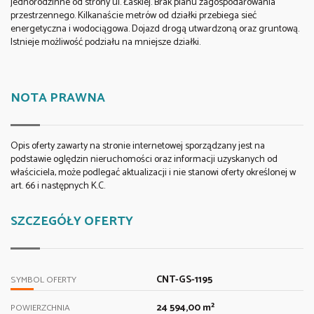
jednorodzinne od strony ul. Łaskiej. Brak planu zagospodarowania
przestrzennego. Kilkanaście metrów od działki przebiega sieć
energetyczna i wodociągowa. Dojazd drogą utwardzoną oraz gruntową.
Istnieje możliwość podziału na mniejsze działki.
NOTA PRAWNA
Opis oferty zawarty na stronie internetowej sporządzany jest na
podstawie oględzin nieruchomości oraz informacji uzyskanych od
właściciela, może podlegać aktualizacji i nie stanowi oferty określonej w
art. 66 i następnych K.C.
SZCZEGÓŁY OFERTY
CNT-GS-1195
SYMBOL OFERTY
24 594,00 m²
POWIERZCHNIA