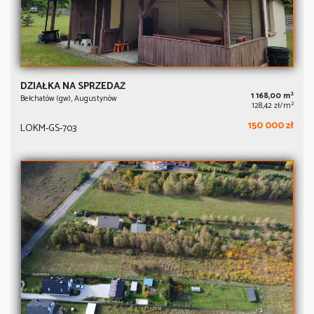
DZIAŁKA NA SPRZEDAŻ
2
1 168,00 m
Bełchatów (gw), Augustynów
2
128,42 zł/m
150 000 zł
LOKM-GS-703