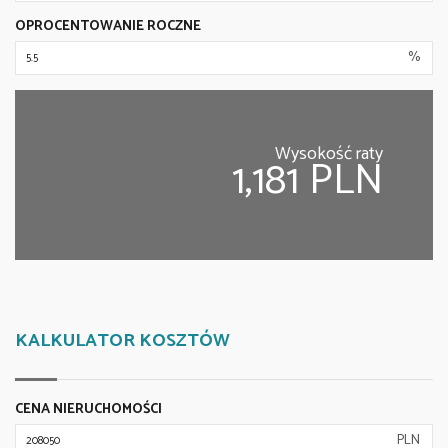
OPROCENTOWANIE ROCZNE
%
Wysokość raty
1,181 PLN
KALKULATOR KOSZTÓW
CENA NIERUCHOMOŚCI
PLN