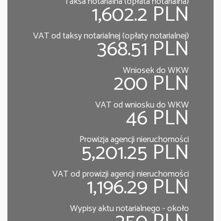
Taksa notarialna (opłata notarialna)
1,602.2 PLN
VAT od taksy notarialnej (opłaty notarialnej)
368.51 PLN
Wniosek do WKW
200 PLN
VAT od wniosku do WKW
46 PLN
Prowizja agencji nieruchomości
5,201.25 PLN
VAT od prowizji agencji nieruchomości
1,196.29 PLN
Wypisy aktu notarialnego - około