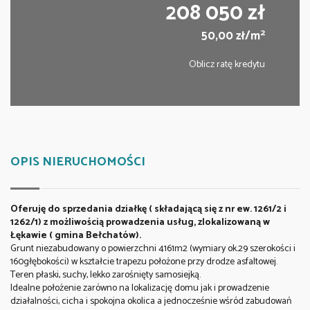
208 050 zł
2
50,00 zł/m
Oblicz ratę kredytu
OPIS NIERUCHOMOŚCI
Oferuję do sprzedania działkę ( składającą się z nr ew. 1261/2 i
1262/1) z możliwością prowadzenia usług, zlokalizowaną w
Łękawie ( gmina Bełchatów).
Grunt niezabudowany o powierzchni 4161m2 (wymiary ok.29 szerokości i
160głębokości) w kształcie trapezu położone przy drodze asfaltowej.
Teren płaski, suchy, lekko zarośnięty samosiejką.
Idealne położenie zarówno na lokalizację domu jak i prowadzenie
działalności, cicha i spokojna okolica a jednocześnie wśród zabudowań