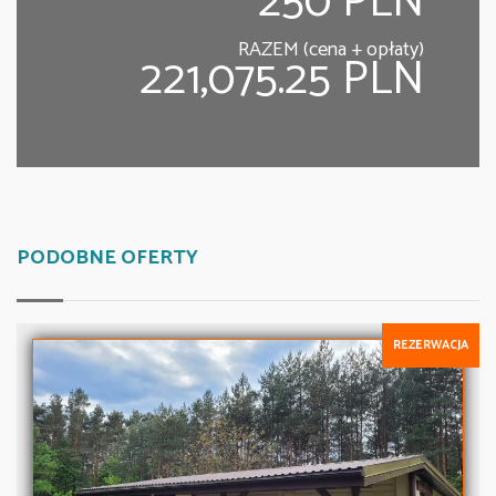
250 PLN
RAZEM (cena + opłaty)
221,075.25 PLN
PODOBNE OFERTY
REZERWACJA