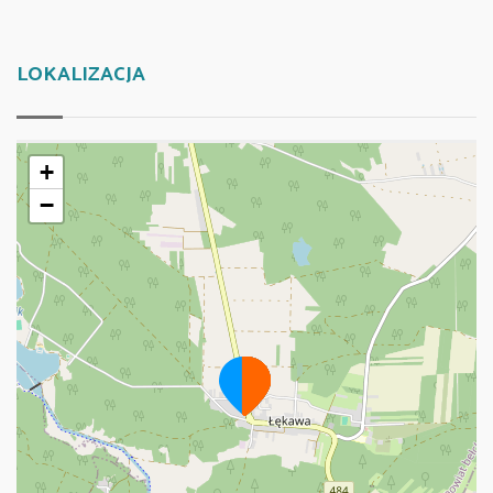
LOKALIZACJA
+
−