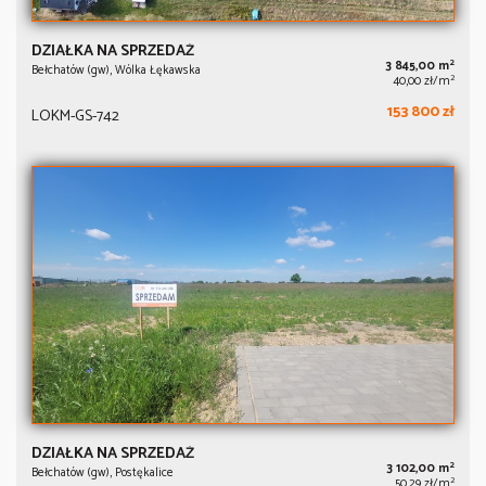
DZIAŁKA NA SPRZEDAŻ
2
3 845,00 m
Bełchatów (gw), Wólka Łękawska
2
40,00 zł/m
153 800 zł
LOKM-GS-742
DZIAŁKA NA SPRZEDAŻ
2
3 102,00 m
Bełchatów (gw), Postękalice
2
50,29 zł/m