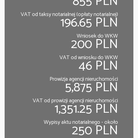
855 PLN
VAT od taksy notarialnej (opłaty notarialnej)
196.65 PLN
Wniosek do WKW
200 PLN
VAT od wniosku do WKW
46 PLN
Prowizja agencji nieruchomości
5,875 PLN
VAT od prowizji agencji nieruchomości
1,351.25 PLN
Wypisy aktu notarialnego - około
250 PLN