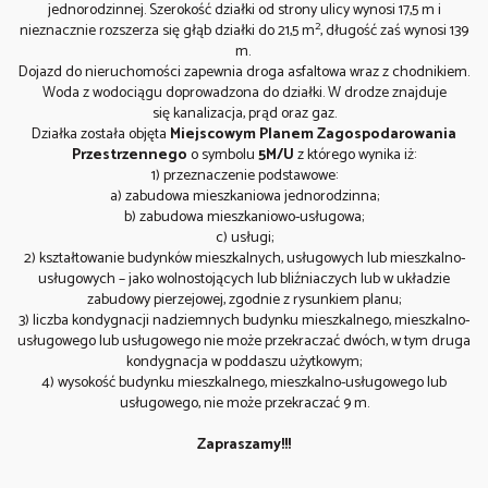
jednorodzinnej. Szerokość działki od strony ulicy wynosi 17,5 m i
2
nieznacznie rozszerza się głąb działki do 21,5 m
, długość zaś wynosi 139
m.
Dojazd do nieruchomości zapewnia droga asfaltowa wraz z chodnikiem.
Woda z wodociągu doprowadzona do działki. W drodze znajduje
się kanalizacja, prąd oraz gaz.
Działka została objęta
Miejscowym Planem Zagospodarowania
Przestrzennego
o symbolu
5M/U
z którego wynika iż:
1) przeznaczenie podstawowe:
a) zabudowa mieszkaniowa jednorodzinna;
b) zabudowa mieszkaniowo-usługowa;
c) usługi;
2) kształtowanie budynków mieszkalnych, usługowych lub mieszkalno-
usługowych – jako wolnostojących lub bliźniaczych lub w układzie
zabudowy pierzejowej, zgodnie z rysunkiem planu;
3) liczba kondygnacji nadziemnych budynku mieszkalnego, mieszkalno-
usługowego lub usługowego nie może przekraczać dwóch, w tym druga
kondygnacja w poddaszu użytkowym;
4) wysokość budynku mieszkalnego, mieszkalno-usługowego lub
usługowego, nie może przekraczać 9 m.
Zapraszamy!!!