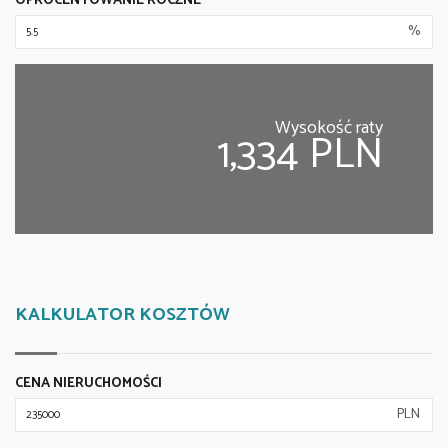
OPROCENTOWANIE ROCZNE
%
Wysokość raty
1,334 PLN
KALKULATOR KOSZTÓW
CENA NIERUCHOMOŚCI
PLN