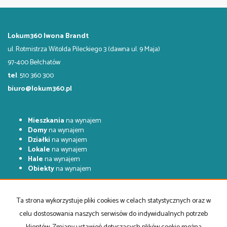
Lokum360 Iwona Brandt
ul. Rotmistrza Witolda Pileckiego 3 (dawna ul. 9 Maja)
97-400 Bełchatów
tel
. 510 360 300
biuro@lokum360.pl
Mieszkania
na wynajem
Domy
na wynajem
Działki
na wynajem
Lokale
na wynajem
Hale
na wynajem
Obiekty
na wynajem
Mieszkania
na sprzedaż
Domy
na sprzedaż
Ta strona wykorzystuje pliki cookies w celach statystycznych oraz w
Działki
na sprzedaż
celu dostosowania naszych serwisów do indywidualnych potrzeb
Lokale
na sprzedaż
Hale
na sprzedaż