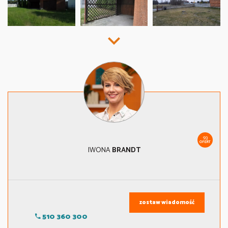
93
OFERT
IWONA
BRANDT
zostaw wiadomość
510 360 300