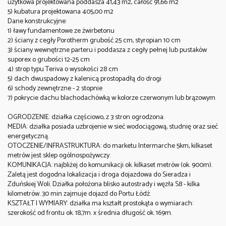
użytkowa projektowana poddasza 41,43 m2, całość 91,66 m2
5) kubatura projektowana 405,00 m2
Dane konstrukcyjne:
1) ławy fundamentowe ze żwirbetonu
2) ściany z cegły Porotherm grubość 25 cm, styropian 10 cm
3) ściany wewnętrzne parteru i poddasza z cegły pełnej lub pustaków
suporex o grubości 12-25 cm
4) strop typu Teriva o wysokości 28 cm
5) dach dwuspadowy z kalenicą prostopadłą do drogi
6) schody zewnętrzne - 2 stopnie
7) pokrycie dachu blachodachówką w kolorze czerwonym lub brązowym
OGRODZENIE: działka częściowo, z 3 stron ogrodzona.
MEDIA: działka posiada uzbrojenie w sieć wodociągową, studnię oraz sieć
energetyczną.
OTOCZENIE/INFRASTRUKTURA: do marketu Intermarche 5km, kilkaset
metrów jest sklep ogólnospożywczy.
KOMUNIKACJA: najbliżej do komunikacji ok. kilkaset metrów (ok. 900m).
Zaletą jest dogodna lokalizacja i droga dojazdowa do Sieradza i
Zduńskiej Woli. Działka położona blisko autostrady i węzła S8 - kilka
kilometrów. 30 min zajmuje dojazd do Portu Łódź.
KSZTAŁT I WYMIARY: działka ma kształt prostokąta o wymiarach:
szerokość od frontu ok. 18,7m. x średnia długość ok. 169m.