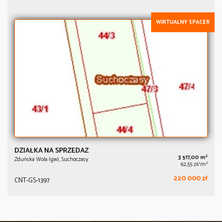
WIRTUALNY SPACER
DZIAŁKA NA SPRZEDAŻ
2
3 517,00 m
Zduńska Wola (gw), Suchoczasy
2
62,55 zł/m
220 000 zł
CNT-GS-1397