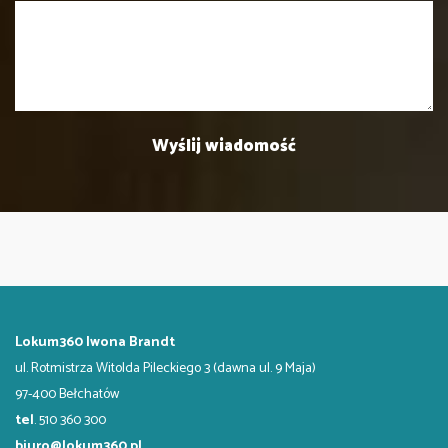
Lokum360 Iwona Brandt
ul. Rotmistrza Witolda Pileckiego 3 (dawna ul. 9 Maja)
97-400 Bełchatów
tel
. 510 360 300
biuro@lokum360.pl