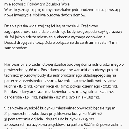
miejscowości Polków gm Zduńska Wola.
W okolicy, znajdują się domy mieszkalne jednorodzinne oraz powstają
nowe inwestycje. Możliwa budowa dwóch domów.
Działka płaska w dalszej części las, samosiejki. Częściowo
zagospodarowana, na działce istnieje budynek gospodarczy/ garażowy
służył jako nieduże mieszkanie, obecnie wymaga odnowienia.
Dojazd drogą asfaltową. Dobre połączenie do centrum miasta - 7 min
samochodem.
Planowano na przedmiotowej działce budowę domu jednorodzinnego o
powierzchni 91,66 m2. Posiadamy wydane warunki zabudowy i projekt
techniczny budowy budynku jednorodzinnego, składającego się na
parterze z przedsionka - 2,95m2, łazienki - 2,10 m2, kotłowni - 5,19 m2,
kuchni - 11,42 m2, komunikacji -8,45 m2, pokoju dziennego - 20,12 m2.
Poddasze: korytarz - 4,73 m2, łazienka - 7,70 m2, sypialnia - 9,72 m2,
garderoba - 1,94 m2, sypialnia - 8,51 m2, sypialnia - 8,83 m2.
1) całkowita wysokość budynku mieszkalnego wynosić będzie 7,39 m
2) powierzchnia zabudowy projektowana budynku 63,45 m2
3) powierzchnia dojścia i dojazdu do budynku 21,75 m2
4) powierzchnia użytkowa projektowana parteru 50,23 m2, powierzchnia