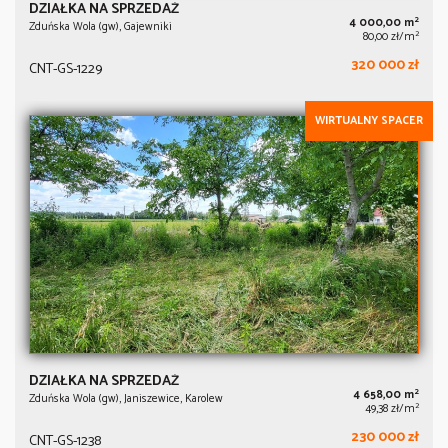
DZIAŁKA NA SPRZEDAŻ
2
4 000,00 m
Zduńska Wola (gw), Gajewniki
2
80,00 zł/m
320 000 zł
CNT-GS-1229
WIRTUALNY SPACER
DZIAŁKA NA SPRZEDAŻ
2
4 658,00 m
Zduńska Wola (gw), Janiszewice, Karolew
2
49,38 zł/m
230 000 zł
CNT-GS-1238