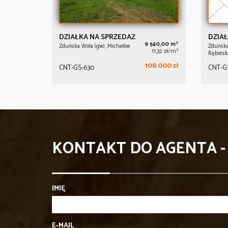
DZIAŁKA NA SPRZEDAŻ
DZIAŁ
2
9 540,00 m
Zduńska Wola (gw), Michałów
Zduńska
2
11,32 zł/m
Rębiesk
108 000 zł
CNT-GS-630
CNT-GS
KONTAKT DO AGENTA 
IMIĘ
E-MAIL