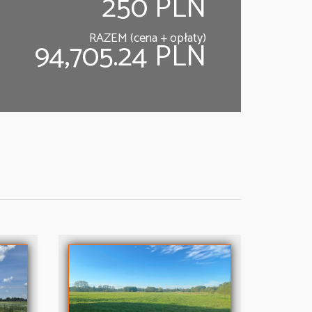
250 PLN
RAZEM (cena + opłaty)
94,705.24 PLN