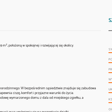
S
m², położoną w spokojnej i rozwijającej się okolicy.
S
P
PR
WY
orodzinnego. W bezpośrednim sąsiedztwie znajduje się zabudowa
UK
apewnia ciszę, komfort i przyjazne warunki do życia.
budowę wymarzonego domu z dala od miejskiego zgiełku, a
KS
OG