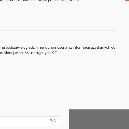
acji oraz umówienia się na prezentację działki.
st na podstawie oględzin nieruchomości oraz informacji uzyskanych od
kreślonej w art. 66 i następnych K.C.
PLN