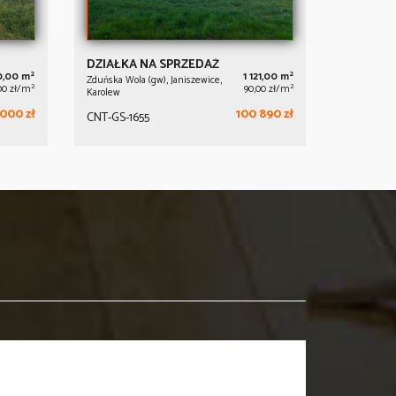
DZIAŁKA NA SPRZEDAŻ
2
2
0,00 m
1 121,00 m
Zduńska Wola (gw), Janiszewice,
2
2
00 zł/m
90,00 zł/m
Karolew
000 zł
100 890 zł
CNT-GS-1655