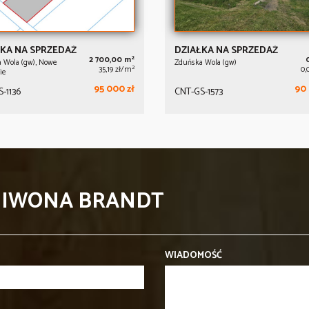
KA NA SPRZEDAŻ
DZIAŁKA NA SPRZEDAŻ
2
2 700,00 m
 Wola (gw), Nowe
Zduńska Wola (gw)
2
35,19 zł/m
0,
ie
95 000 zł
90 
-1136
CNT-GS-1573
- IWONA BRANDT
WIADOMOŚĆ