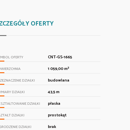
ZCZEGÓŁY OFERTY
CNT-GS-1665
YMBOL OFERTY
1 059,00 m²
OWIERZCHNIA
budowlana
ZEZNACZENIE DZIAŁKI
43,5 m
MIARY DZIAŁKI
płaska
SZTAŁTOWANIE DZIAŁKI
prostokąt
ZTAŁT DZIAŁKI
brak
RODZENIE DZIAŁKI