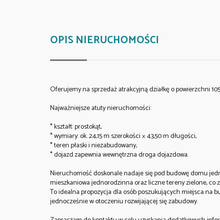
OPIS NIERUCHOMOŚCI
Oferujemy na sprzedaż atrakcyjną działkę o powierzchni 1059 
Najważniejsze atuty nieruchomości:
* kształt: prostokąt,
* wymiary: ok. 24,15 m szerokości × 43,50 m długości,
* teren płaski i niezabudowany,
* dojazd zapewnia wewnętrzna droga dojazdowa.
Nieruchomość doskonale nadaje się pod budowę domu jedn
mieszkaniowa jednorodzinna oraz liczne tereny zielone, co z
To idealna propozycja dla osób poszukujących miejsca na 
jednocześnie w otoczeniu rozwijającej się zabudowy.