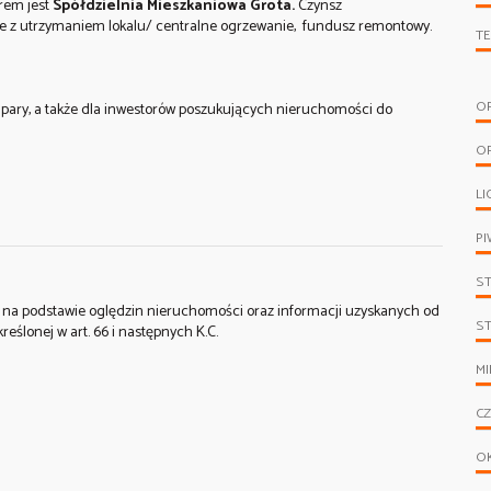
rem jest
Spółdzielnia Mieszkaniowa Grota.
Czynsz
zane z utrzymaniem lokalu/ centralne ogrzewanie, fundusz remontowy.
T
O
b pary, a także dla inwestorów poszukujących nieruchomości do
O
LI
PI
S
st na podstawie oględzin nieruchomości oraz informacji uzyskanych od
S
kreślonej w art. 66 i następnych K.C.
MI
C
O