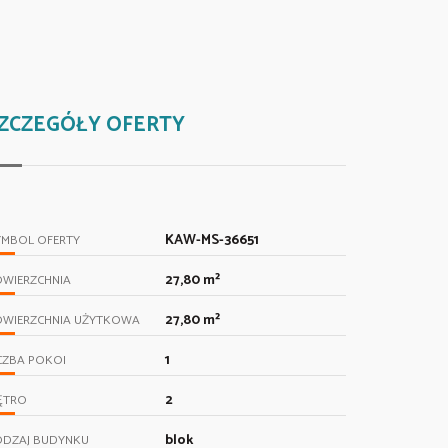
ZCZEGÓŁY OFERTY
KAW-MS-36651
YMBOL OFERTY
27,80 m²
OWIERZCHNIA
27,80 m²
OWIERZCHNIA UŻYTKOWA
1
CZBA POKOI
2
ĘTRO
blok
ODZAJ BUDYNKU