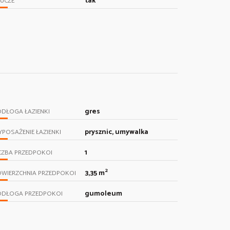
tak
UCZE
gres
DŁOGA ŁAZIENKI
prysznic, umywalka
POSAŻENIE ŁAZIENKI
1
CZBA PRZEDPOKOI
2
3,35 m
OWIERZCHNIA PRZEDPOKOI
gumoleum
ODŁOGA PRZEDPOKOI