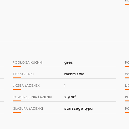
KL
gres
PODŁOGA KUCHNI
PO
razem z wc
TYP ŁAZIENKI
WY
1
LICZBA ŁAZIENEK
LI
2
2,9 m
POWIERZCHNIA ŁAZIENKI
P
starszego typu
GLAZURA ŁAZIENKI
P