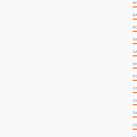
IN
B
R
W
G
W
D
O
O
T
U