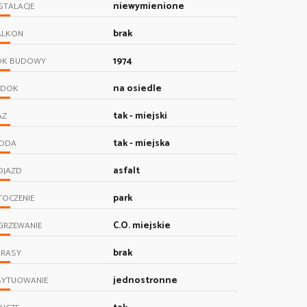
niewymienione
STALACJE
brak
ALKON
1974
OK BUDOWY
na osiedle
IDOK
tak - miejski
AZ
tak - miejska
ODA
asfalt
OJAZD
park
TOCZENIE
C.O. miejskie
GRZEWANIE
brak
ARASY
jednostronne
SYTUOWANIE