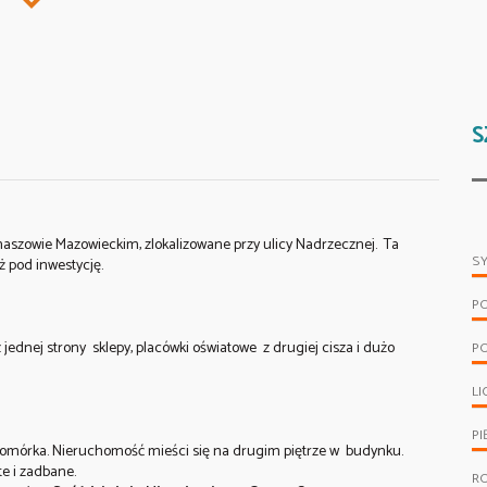
S
aszowie Mazowieckim, zlokalizowane przy ulicy Nadrzecznej. Ta
S
ż pod inwestycję.
P
jednej strony sklepy, placówki oświatowe z drugiej cisza i dużo
P
LI
PI
komórka. Nieruchomość mieści się na drugim piętrze w budynku.
e i zadbane.
R