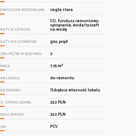
cegła stara
ECHNOLOGIA BUDOWLANA
CO, fundusz remontowy,
sprzątanie, woda/ryczałt
na wodę
PŁATY W CZYNSZU
gaz, prąd
PŁATY WG LICZNIKÓW
2
CZBA PIĘTER W BUDYNKU
7,15 m²
WNICA
do remontu
TAN LOKALU
Odrębna własność lokalu
TAN PRAWNY
322 PLN
ES. CZYNSZ ADMIN.
322 PLN
ZYNSZ ZIMOWY
PCV
KNA