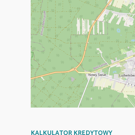
KALKULATOR KREDYTOWY