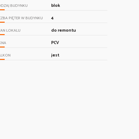
blok
ODZAJ BUDYNKU
4
CZBA PIĘTER W BUDYNKU
do remontu
TAN LOKALU
PCV
KNA
jest
ALKON