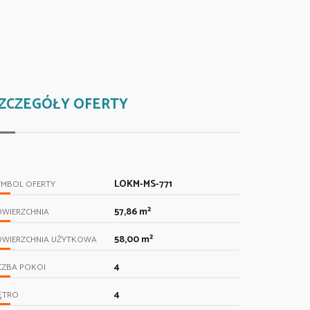
ZCZEGÓŁY OFERTY
LOKM-MS-771
YMBOL OFERTY
57,86 m²
OWIERZCHNIA
58,00 m²
OWIERZCHNIA UŻYTKOWA
4
CZBA POKOI
4
ĘTRO