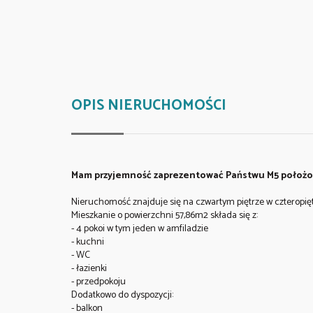
OPIS NIERUCHOMOŚCI
Mam przyjemność zaprezentować Państwu M5 położon
Nieruchomość znajduje się na czwartym piętrze w czteropiętr
Mieszkanie o powierzchni 57,86m2 składa się z:
- 4 pokoi w tym jeden w amfiladzie
- kuchni
- WC
- łazienki
- przedpokoju
Dodatkowo do dyspozycji:
- balkon