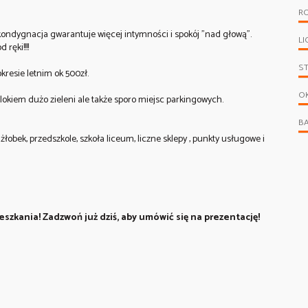
R
kondygnacja gwarantuje więcej intymności i spokój "nad głową".
LI
ręki!!!!
S
resie letnim ok 500zł.
O
okiem dużo zieleni ale także sporo miejsc parkingowych.
B
łobek, przedszkole, szkoła liceum, liczne sklepy , punkty usługowe i
eszkania! Zadzwoń już dziś, aby umówić się na prezentację!