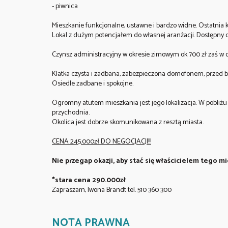
- piwnica
Mieszkanie funkcjonalne, ustawne i bardzo widne. Ostatnia 
Lokal z dużym potencjałem do własnej aranżacji. Dostępny od 
Czynsz administracyjny w okresie zimowym ok 700 zł zaś w ok
Klatka czysta i zadbana, zabezpieczona domofonem, przed bl
Osiedle zadbane i spokojne.
Ogromny atutem mieszkania jest jego lokalizacja. W pobliżu ż
przychodnia.
Okolica jest dobrze skomunikowana z resztą miasta.
CENA 245.000zł DO NEGOCJACJI!!!
Nie przegap okazji, aby stać się właścicielem tego mi
*stara cena 290.000zł
Zapraszam, Iwona Brandt tel. 510 360 300
NOTA PRAWNA