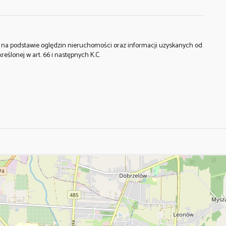
st na podstawie oględzin nieruchomości oraz informacji uzyskanych od
kreślonej w art. 66 i następnych K.C.