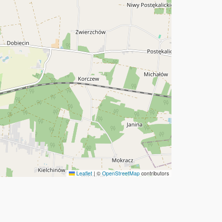
Leaflet
|
©
OpenStreetMap
contributors