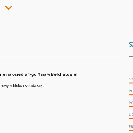
S
e na osiedlu 1-go Maja w Bełchatowie!
S
owym bloku i składa się z:
P
P
LI
PI