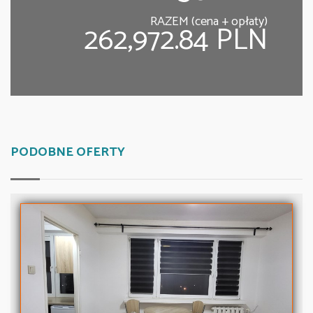
RAZEM (cena + opłaty)
262,972.84 PLN
PODOBNE OFERTY