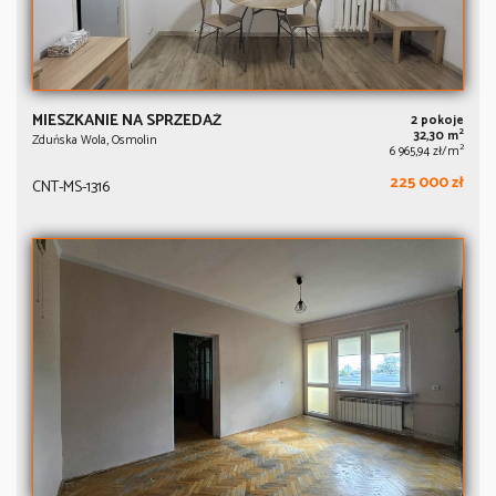
MIESZKANIE NA SPRZEDAŻ
2 pokoje
2
32,30 m
Zduńska Wola, Osmolin
2
6 965,94 zł/m
225 000 zł
CNT-MS-1316