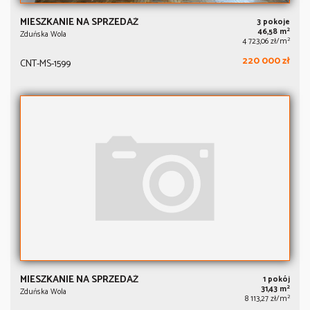
MIESZKANIE NA SPRZEDAŻ
3 pokoje
2
46,58 m
Zduńska Wola
2
4 723,06 zł/m
220 000 zł
CNT-MS-1599
MIESZKANIE NA SPRZEDAŻ
1 pokój
2
31,43 m
Zduńska Wola
2
8 113,27 zł/m