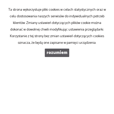
WIADOMOŚĆ
Ta strona wykorzystuje pliki cookies w celach statystycznych oraz w
celu dostosowania naszych serwisów do indywidualnych potrzeb
klientów. Zmiany ustawień dotyczących plików cookie można
dokonać w dowolnej chwili modyfikując ustawienia przeglądarki.
Korzystanie z tej strony bez zmian ustawień dotyczących cookies
oznacza, że będą one zapisane w pamięci urządzenia.
rozumiem
Lokum360 Iwona Brandt
ul. Rotmistrza Witolda Pileckiego 3 (dawna ul. 9 Maja)
97-400 Bełchatów
tel
. 510 360 300