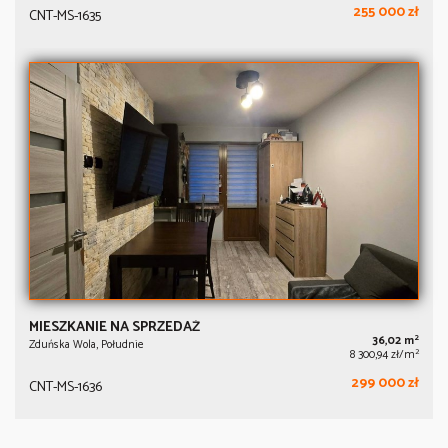
255 000 zł
CNT-MS-1635
MIESZKANIE NA SPRZEDAŻ
2
36,02 m
Zduńska Wola, Południe
2
8 300,94 zł/m
299 000 zł
CNT-MS-1636