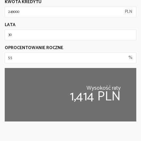
KWOTA KREDYTU
PLN
LATA
OPROCENTOWANIE ROCZNE
%
Wysokość raty
1,414 PLN