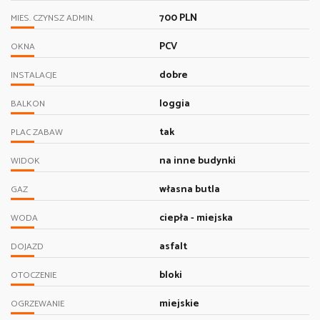
700 PLN
MIES. CZYNSZ ADMIN.
PCV
OKNA
dobre
INSTALACJE
loggia
BALKON
tak
PLAC ZABAW
na inne budynki
WIDOK
własna butla
GAZ
ciepła - miejska
WODA
asfalt
DOJAZD
bloki
OTOCZENIE
miejskie
OGRZEWANIE