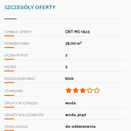
SZCZEGÓŁY OFERTY
CNT-MS-1623
SYMBOL OFERTY
38,00 m²
POWIERZCHNIA
2
LICZBA POKOI
3
PIĘTRO
blok
RODZAJ BUDYNKU
STANDARD
woda
OPŁATY W CZYNSZU
woda, prąd
OPŁATY WG LICZNIKÓW
do odświeżenia
STAN LOKALU