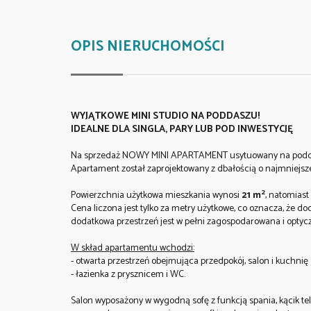
OPIS NIERUCHOMOŚCI
WYJĄTKOWE MINI STUDIO NA PODDASZU!
IDEALNE DLA SINGLA, PARY LUB POD INWESTYCJĘ
Na sprzedaż NOWY MINI APARTAMENT usytuowany na poddaszu
Apartament został zaprojektowany z dbałością o najmniejsze
2
Powierzchnia użytkowa mieszkania wynosi
21 m
, natomiast
Cena liczona jest tylko za metry użytkowe, co oznacza, że 
dodatkowa przestrzeń jest w pełni zagospodarowana i optyc
W skład apartamentu wchodzi:
- otwarta przestrzeń obejmująca przedpokój, salon i kuchnię
- łazienka z prysznicem i WC.
Salon wyposażony w wygodną sofę z funkcją spania, kącik tele