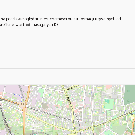
st na podstawie oględzin nieruchomości oraz informacji uzyskanych od
kreślonej w art. 66 i następnych K.C.