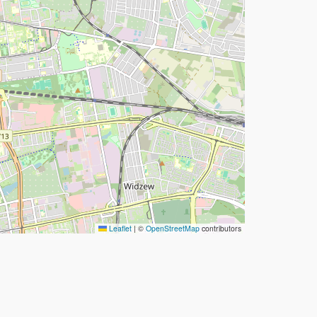
Leaflet
|
©
OpenStreetMap
contributors