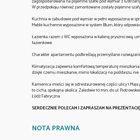
zagospodarowana na pojemne szafki pod wymiar z lustrzanym
W przedpokoju również zamontowane zostały pojemne szaf
Kuchnia w zabudowie pod wymiar w pełni wyposażona w sprzę
Meble kuchenne wyposażone w system Blum, który odpowiada 
Łazienka razem z WC wyposażona w kabinę prysznicową, umyw
łazienkowe.
Charakter apartamentu podkreślają przemyślane rozwiązania 
Klimatyzacja zapewnia komfortową temperaturę mieszkania p
dzięki czemu mieszkanie, mimo lokalizacji na poddaszu, nie 
Kamienica mieści się w odrestaurowanej części ulicy 1 Maja
to cicha, spokojna okolica. Zaledwie 10 min. do ul. Piotrows
Łódź Fabryczna.
SERDECZNIE POLECAM I ZAPRASZAM NA PREZENTACJĘ
NOTA PRAWNA