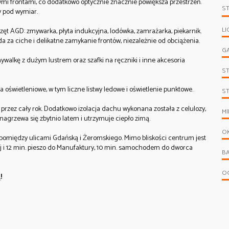
i frontami, co dodatkowo optycznie znacznie powiększa przestrzeń.
S
y pod wymiar.
LI
t AGD: zmywarka, płyta indukcyjna, lodówka, zamrażarka, piekarnik.
za ciche i delikatne zamykanie frontów, niezależnie od obciążenia.
G
alkę z dużym lustrem oraz szafki na ręczniki i inne akcesoria
S
oświetleniowe, w tym liczne listwy ledowe i oświetlenie punktowe.
S
rzez cały rok. Dodatkowo izolacja dachu wykonana została z celulozy,
MI
nagrzewa się zbytnio latem i utrzymuje ciepło zimą.
O
 pomiędzy ulicami Gdańską i Żeromskiego. Mimo bliskości centrum jest
kiej i 12 min. pieszo do Manufaktury, 10 min. samochodem do dworca
B
O
!