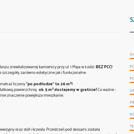
S
S
P
 zrewitalizowanej kamienicy przy ul. 1 Maja w Łodzi.
BEZ PCC!
 szczegóły, zarówno estetyczne jak i funkcjonalne.
P
2
 metraż liczony
"po podłodze" to 26 m
!
2
dodatkową powierzchnię
ok. 5 m
dostajemy w gratisie!
Co ważne -
LI
znie znaczenie powiększa mieszkanie.
PI
R
T
wizyjny oraz stół i krzesła. Przestrzeń pod skosami została