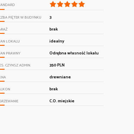
TANDARD
3
CZBA PIĘTER W BUDYNKU
brak
ARAŻ
idealny
TAN LOKALU
Odrębna własność lokalu
TAN PRAWNY
350 PLN
ES. CZYNSZ ADMIN.
drewniane
KNA
brak
ALKON
C.O. miejskie
GRZEWANIE