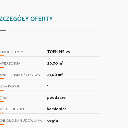
ZCZEGÓŁY OFERTY
TOPH-MS-29
YMBOL OFERTY
26,00 m²
OWIERZCHNIA
21,00 m²
OWIERZCHNIA UŻYTKOWA
1
CZBA POKOI
poddasze
ĘTRO
kamienica
ODZAJ BUDYNKU
cegła
ECHNOLOGIA BUDOWLANA