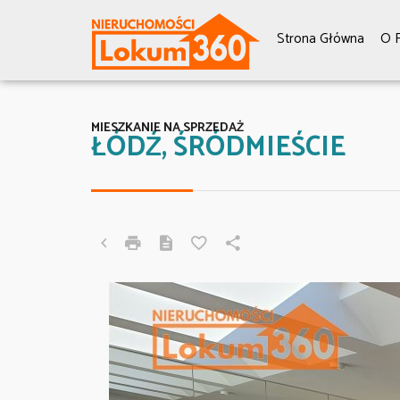
Strona Główna
O F
MIESZKANIE NA SPRZEDAŻ
ŁÓDŹ, ŚRÓDMIEŚCIE