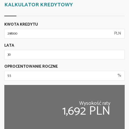
KALKULATOR KREDYTOWY
KWOTA KREDYTU
PLN
LATA
OPROCENTOWANIE ROCZNE
%
Wysokość raty
1,692 PLN