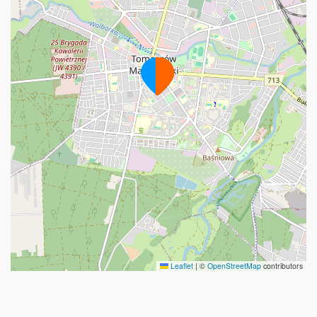
Leaflet
|
©
OpenStreetMap
contributors