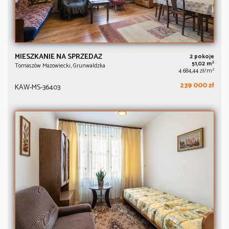
MIESZKANIE NA SPRZEDAŻ
2 pokoje
2
51,02 m
Tomaszów Mazowiecki, Grunwaldzka
2
4 684,44 zł/m
239 000 zł
KAW-MS-36403