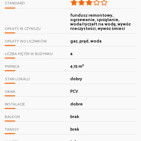
STANDARD
fundusz remontowy,
ogrzewanie, sprzątanie,
woda/ryczałt na wodę, wywóz
nieczystości, wywóz śmieci
OPŁATY W CZYNSZU
gaz, prąd, woda
OPŁATY WG LICZNIKÓW
4
LICZBA PIĘTER W BUDYNKU
4,15 m²
PIWNICA
dobry
STAN LOKALU
PCV
OKNA
dobre
INSTALACJE
brak
BALKON
brak
TARASY