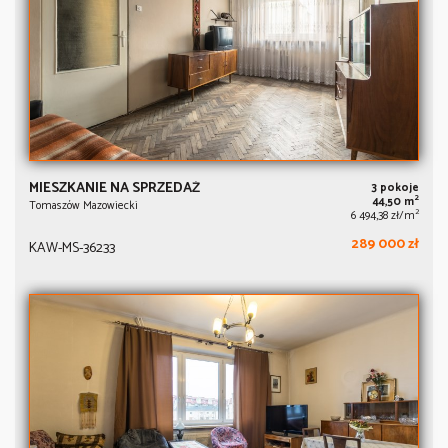
MIESZKANIE NA SPRZEDAŻ
3 pokoje
2
44,50 m
Tomaszów Mazowiecki
2
6 494,38 zł/m
289 000 zł
KAW-MS-36233