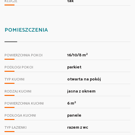
tak
KLUCZE
POMIESZCZENIA
2
16/10/8 m
POWIERZCHNIA POKOI
parkiet
PODŁOGI POKOI
otwarta na pokój
TYP KUCHNI
jasna z oknem
RODZAJ KUCHNI
2
6 m
POWIERZCHNIA KUCHNI
panele
PODŁOGA KUCHNI
razem z wc
TYP ŁAZIENKI