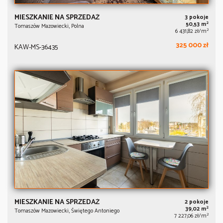
MIESZKANIE NA SPRZEDAŻ
3 pokoje
2
50,53 m
Tomaszów Mazowiecki, Polna
2
6 431,82 zł/m
325 000 zł
KAW-MS-36435
MIESZKANIE NA SPRZEDAŻ
2 pokoje
2
39,02 m
Tomaszów Mazowiecki, Świętego Antoniego
2
7 227,06 zł/m