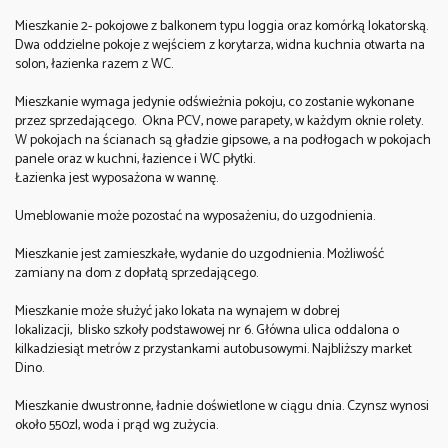
Mieszkanie 2- pokojowe z balkonem typu loggia oraz komórką lokatorską.
Dwa oddzielne pokoje z wejściem z korytarza, widna kuchnia otwarta na
solon, łazienka razem z WC.
Mieszkanie wymaga jedynie odświeżnia pokoju, co zostanie wykonane
przez sprzedającego. Okna PCV, nowe parapety, w każdym oknie rolety.
W pokojach na ścianach są gładzie gipsowe, a na podłogach w pokojach
panele oraz w kuchni, łazience i WC płytki.
Łazienka jest wyposażona w wannę.
Umeblowanie może pozostać na wyposażeniu, do uzgodnienia.
Mieszkanie jest zamieszkałe, wydanie do uzgodnienia. Możliwość
zamiany na dom z dopłatą sprzedającego.
Mieszkanie może służyć jako lokata na wynajem w dobrej
lokalizacji, blisko szkoły podstawowej nr 6. Główna ulica oddalona o
kilkadziesiąt metrów z przystankami autobusowymi. Najbliższy market
Dino.
Mieszkanie dwustronne, ładnie doświetlone w ciągu dnia. Czynsz wynosi
około 550zl, woda i prąd wg zużycia.