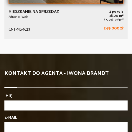
MIESZKANIE NA SPRZEDAŻ
2 pokoje
2
38,00 m
Zduńska Wola
2
6 552,63 zł/m
249 000 zł
CNT-MS-1623
KONTAKT DO AGENTA - IWONA BRANDT
IMIĘ
E-MAIL