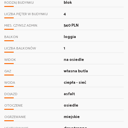
blok
RODZAJ BUDYNKU
4
LICZBA PIĘTER W BUDYNKU
540 PLN
MIES. CZYNSZ ADMIN.
loggia
BALKON
1
LICZBA BALKONÓW
na osiedle
WIDOK
własna butla
GAZ
ciepła - sieć
WODA
asfalt
DOJAZD
osiedle
OTOCZENIE
miejskie
OGRZEWANIE