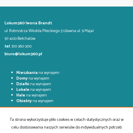
Lokum360 Iwona Brandt
ul. Rotmistrza Witolda Pileckiego 3 (dawna ul. 9 Maja)
97-400 Bełchatów
tel
. 510 360 300
biuro@lokum360.pl
Mieszkania
na wynajem
Domy
na wynajem
Działki
na wynajem
Lokale
na wynajem
Hale
na wynajem
Obiekty
na wynajem
Mieszkania
na sprzedaż
Domy
na sprzedaż
Ta strona wykorzystuje pliki cookies w celach statystycznych oraz w
Działki
na sprzedaż
celu dostosowania naszych serwisów do indywidualnych potrzeb
Lokale
na sprzedaż