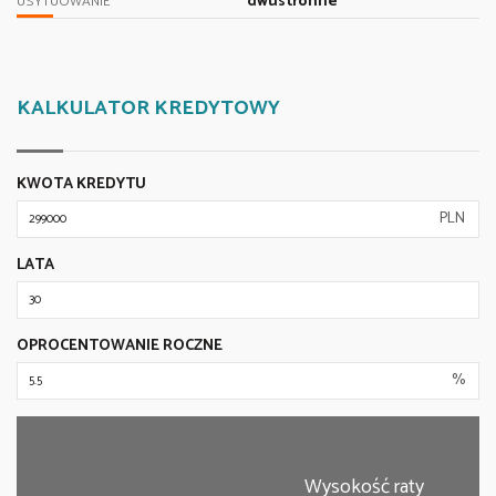
dwustronne
USYTUOWANIE
KALKULATOR KREDYTOWY
KWOTA KREDYTU
PLN
LATA
OPROCENTOWANIE ROCZNE
%
Wysokość raty