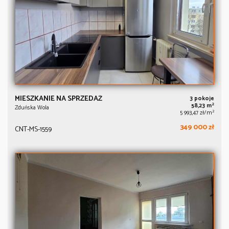
MIESZKANIE NA SPRZEDAŻ
3 pokoje
2
58,23 m
Zduńska Wola
2
5 993,47 zł/m
349 000 zł
CNT-MS-1559