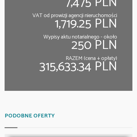
7,475 PLN
VAT od prowizji agencji nieruchomości
1,719.25 PLN
Wypisy aktu notarialnego - około
250 PLN
RAZEM (cena + opłaty)
315,633.34 PLN
PODOBNE OFERTY