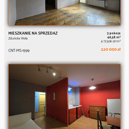
MIESZKANIE NA SPRZEDAŻ
3 pokoje
2
46,58 m
Zduńska Wola
2
4 723,06 zł/m
220 000 zł
CNT-MS-1599