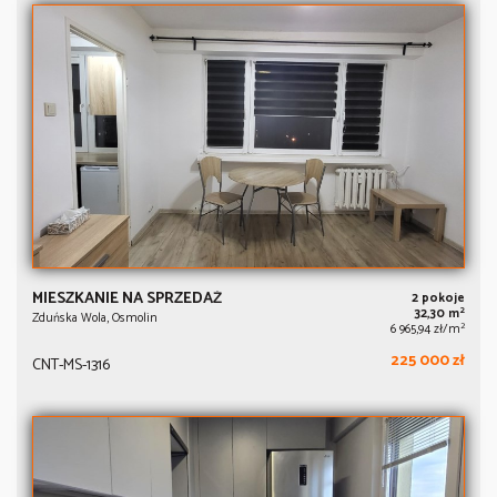
MIESZKANIE NA SPRZEDAŻ
2 pokoje
2
32,30 m
Zduńska Wola, Osmolin
2
6 965,94 zł/m
225 000 zł
CNT-MS-1316