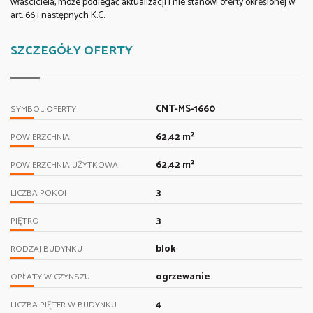
właściciela, może podlegać aktualizacji i nie stanowi oferty określonej w
art. 66 i następnych K.C.
SZCZEGÓŁY OFERTY
CNT-MS-1660
SYMBOL OFERTY
62,42 m²
POWIERZCHNIA
62,42 m²
POWIERZCHNIA UŻYTKOWA
3
LICZBA POKOI
3
PIĘTRO
blok
RODZAJ BUDYNKU
ogrzewanie
OPŁATY W CZYNSZU
4
LICZBA PIĘTER W BUDYNKU