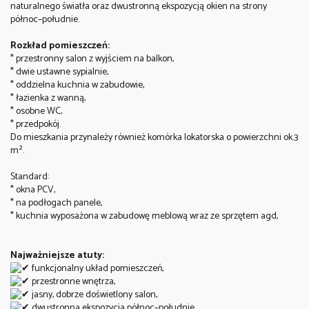
naturalnego światła oraz dwustronną ekspozycją okien na strony
północ–południe.
Rozkład pomieszczeń:
* przestronny salon z wyjściem na balkon,
* dwie ustawne sypialnie,
* oddzielna kuchnia w zabudowie,
* łazienka z wanną,
* osobne WC,
* przedpokój.
Do mieszkania przynależy również komórka lokatorska o powierzchni ok.3
m².
Standard:
* okna PCV,
* na podłogach panele,
* kuchnia wyposażona w zabudowę meblową wraz ze sprzętem agd,
Najważniejsze atuty:
funkcjonalny układ pomieszczeń,
przestronne wnętrza,
jasny, dobrze doświetlony salon,
dwustronna ekspozycja północ–południe,