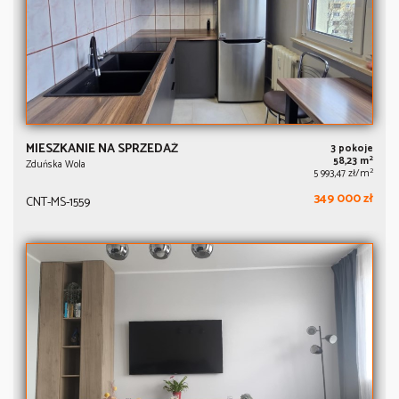
MIESZKANIE NA SPRZEDAŻ
3 pokoje
2
58,23 m
Zduńska Wola
2
5 993,47 zł/m
349 000 zł
CNT-MS-1559