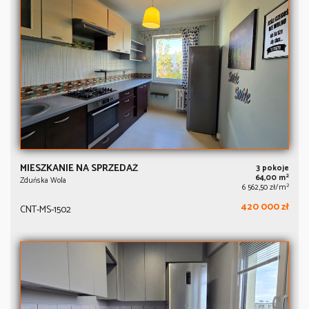
MIESZKANIE NA SPRZEDAŻ
3 pokoje
2
64,00 m
Zduńska Wola
2
6 562,50 zł/m
420 000 zł
CNT-MS-1502