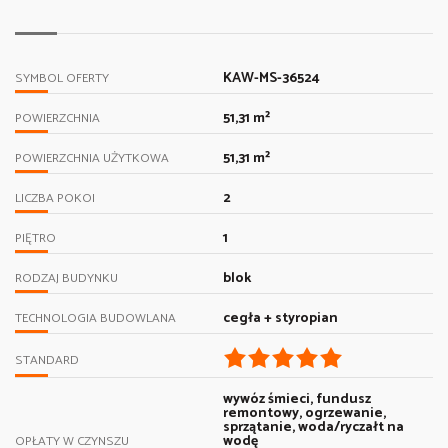
KAW-MS-36524
SYMBOL OFERTY
51,31 m²
POWIERZCHNIA
51,31 m²
POWIERZCHNIA UŻYTKOWA
2
LICZBA POKOI
1
PIĘTRO
blok
RODZAJ BUDYNKU
cegła + styropian
TECHNOLOGIA BUDOWLANA
STANDARD
wywóz śmieci, fundusz
remontowy, ogrzewanie,
sprzątanie, woda/ryczałt na
wodę
OPŁATY W CZYNSZU