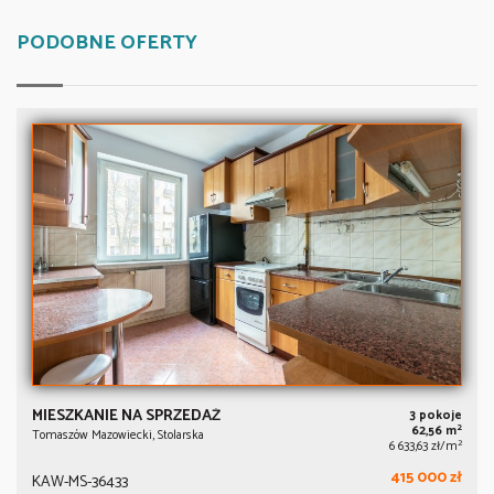
PODOBNE OFERTY
MIESZKANIE NA SPRZEDAŻ
3 pokoje
2
62,56 m
Tomaszów Mazowiecki, Stolarska
2
6 633,63 zł/m
415 000 zł
KAW-MS-36433