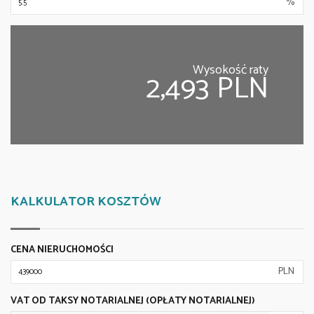
%
Wysokość raty
2,493 PLN
KALKULATOR KOSZTÓW
CENA NIERUCHOMOŚCI
PLN
VAT OD TAKSY NOTARIALNEJ (OPŁATY NOTARIALNEJ)