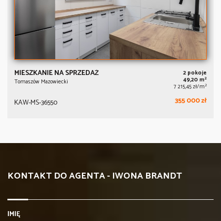
MIESZKANIE NA SPRZEDAŻ
2 pokoje
2
49,20 m
Tomaszów Mazowiecki
2
7 215,45 zł/m
355 000 zł
KAW-MS-36550
KONTAKT DO AGENTA - IWONA BRANDT
IMIĘ