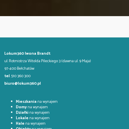
Lokum360 Iwona Brandt
ul. Rotmistrza Witolda Pileckiego 3 (dawna ul. 9 Maja)
97-400 Bełchatów
tel
. 510 360 300
biuro@lokum360.pl
Mieszkania
na wynajem
Domy
na wynajem
Działki
na wynajem
Lokale
na wynajem
Hale
na wynajem