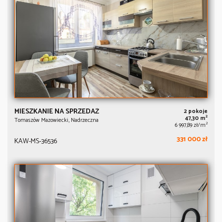
MIESZKANIE NA SPRZEDAŻ
2 pokoje
2
47,30 m
Tomaszów Mazowiecki, Nadrzeczna
2
6 997,89 zł/m
331 000 zł
KAW-MS-36536