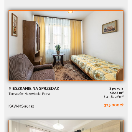
MIESZKANIE NA SPRZEDAŻ
3 pokoje
2
50,53 m
Tomaszów Mazowiecki, Polna
2
6 431,82 zł/m
325 000 zł
KAW-MS-36435