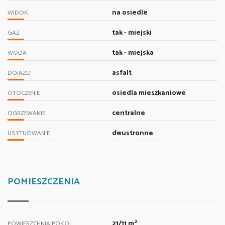
na osiedle
WIDOK
tak - miejski
GAZ
tak - miejska
WODA
asfalt
DOJAZD
osiedla mieszkaniowe
OTOCZENIE
centralne
OGRZEWANIE
dwustronne
USYTUOWANIE
POMIESZCZENIA
2
21/11 m
POWIERZCHNIA POKOI