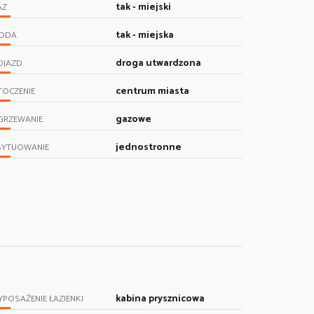
tak - miejski
AZ
tak - miejska
ODA
droga utwardzona
OJAZD
centrum miasta
TOCZENIE
gazowe
GRZEWANIE
jednostronne
SYTUOWANIE
kabina prysznicowa
POSAŻENIE ŁAZIENKI