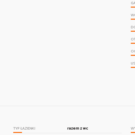
G
W
D
O
O
U
razem z wc
TYP ŁAZIENKI
WY