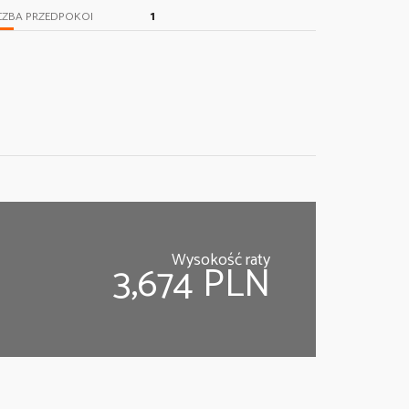
1
CZBA PRZEDPOKOI
Wysokość raty
3,674 PLN