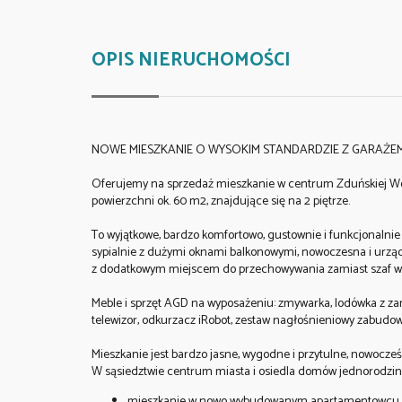
OPIS NIERUCHOMOŚCI
NOWE MIESZKANIE O WYSOKIM STANDARDZIE Z GARAŻEM 
Oferujemy na sprzedaż mieszkanie w centrum Zduńskiej Woli, 
powierzchni ok. 60 m2, znajdujące się na 2 piętrze.
To wyjątkowe, bardzo komfortowo, gustownie i funkcjonalni
sypialnie z dużymi oknami balkonowymi, nowoczesna i urządz
z dodatkowym miejscem do przechowywania zamiast szaf w 
Meble i sprzęt AGD na wyposażeniu: zmywarka, lodówka z zamra
telewizor, odkurzacz iRobot, zestaw nagłośnieniowy zabudowa
Mieszkanie jest bardzo jasne, wygodne i przytulne, nowocze
W sąsiedztwie centrum miasta i osiedla domów jednorodzinnyc
mieszkanie w nowo wybudowanym apartamentowcu -