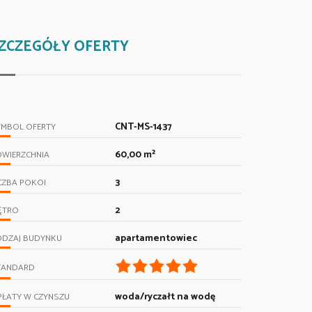
ZCZEGÓŁY OFERTY
CNT-MS-1437
YMBOL OFERTY
60,00 m²
OWIERZCHNIA
3
CZBA POKOI
2
ĘTRO
apartamentowiec
ODZAJ BUDYNKU
TANDARD
woda/ryczałt na wodę
PŁATY W CZYNSZU