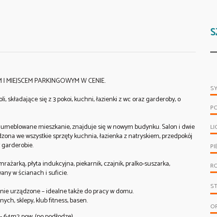
S
I MIEJSCEM PARKINGOWYM W CENIE.
S
składające się z 3 pokoi, kuchni, łazienki z wc oraz garderoby, o
P
e umeblowane mieszkanie, znajduje się w nowym budynku. Salon i dwie
LI
ona we wszystkie sprzęty kuchnia, łazienka z natryskiem, przedpokój
garderobie.
PI
żarką, płyta indukcyjna, piekarnik, czajnik, pralko-suszarka,
R
ny w ścianach i suficie.
S
śnie urządzone – idealne także do pracy w domu.
h, sklepy, klub fitness, basen.
O
 64m2 pow. (po podłodze)