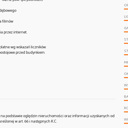
O
a dębowego
LI
a filmów
G
a przez internet.
S
platne wg wskazań liczników.
S
 postojowe przed budynkiem.
MI
O
IN
B
R
st na podstawie oględzin nieruchomości oraz informacji uzyskanych od
W
kreślonej w art. 66 i następnych K.C.