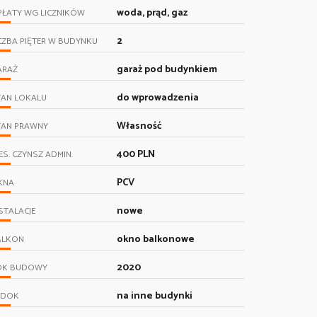
woda, prąd, gaz
PŁATY WG LICZNIKÓW
2
CZBA PIĘTER W BUDYNKU
garaż pod budynkiem
ARAŻ
do wprowadzenia
TAN LOKALU
Własność
TAN PRAWNY
400 PLN
ES. CZYNSZ ADMIN.
PCV
KNA
nowe
STALACJE
okno balkonowe
ALKON
2020
OK BUDOWY
na inne budynki
IDOK