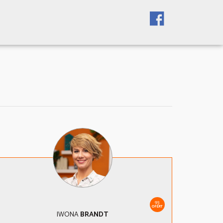
93
OFERT
IWONA
BRANDT