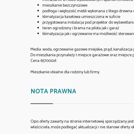
mieszkanie bezczynszowe
podłoga i większość mebli wykonana z litego drewn
klimatyzacja kasetowa umieszczona w suficie
przygotowana instalacja pod projektor do wyświetlani
teren ogrodzony i brama na pilota jak i garaż
klimatyzacja jak i ogrzewanie ma możliwość sterowani
Media: woda, ogrzewanie gazowe miejskie, prąd, kanalizacja 
Do mieszkania przynależy 1 miejsce garażowe oraz miejsce
Cena 657000zł.
Mieszkanie idealne dla rodziny lub firmy.
NOTA PRAWNA
Opis oferty zawarty na stronie internetowej sporządzany je
właściciela, może podlegać aktualizacji i nie stanowi oferty o