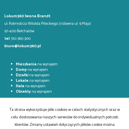
Lokum360 Iwona Brandt
ul. Rotmistrza Witolda Pileckiego 3 (dawna ul. 9 Maja)
97-400 Bełchatów
tel
. 510 360 300
biuro@lokum360.pl
Mieszkania
na wynajem
Domy
na wynajem
Działki
na wynajem
Lokale
na wynajem
Hale
na wynajem
Obiekty
na wynajem
Mieszkania
na sprzedaż
Domy
na sprzedaż
Ta strona wykorzystuje pliki cookies w celach statystycznych oraz w
Działki
na sprzedaż
celu dostosowania naszych serwisów do indywidualnych potrzeb
Lokale
na sprzedaż
Hale
na sprzedaż
klientów. Zmiany ustawień dotyczących plików cookie można
Obiekty
na sprzedaż