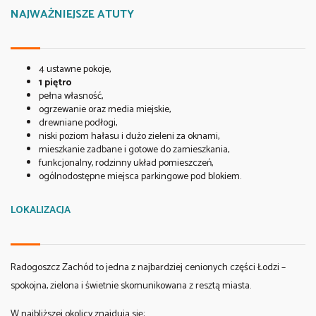
NAJWAŻNIEJSZE ATUTY
4 ustawne pokoje,
1 piętro
pełna własność,
ogrzewanie oraz media miejskie,
drewniane podłogi,
niski poziom hałasu i dużo zieleni za oknami,
mieszkanie zadbane i gotowe do zamieszkania,
funkcjonalny, rodzinny układ pomieszczeń,
ogólnodostępne miejsca parkingowe pod blokiem.
LOKALIZACJA
Radogoszcz Zachód to jedna z najbardziej cenionych części Łodzi –
spokojna, zielona i świetnie skomunikowana z resztą miasta.
W najbliższej okolicy znajdują się: