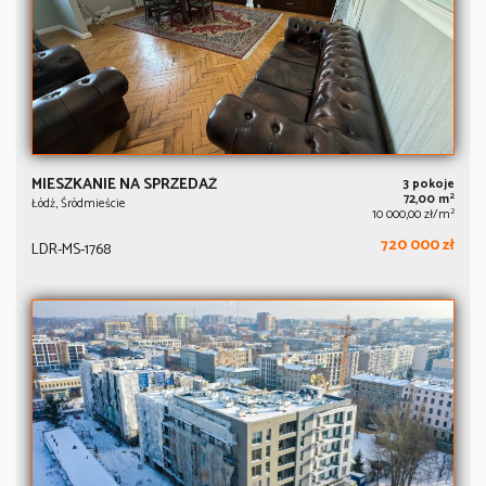
MIESZKANIE NA SPRZEDAŻ
3 pokoje
2
72,00 m
Łódź, Śródmieście
2
10 000,00 zł/m
720 000 zł
LDR-MS-1768