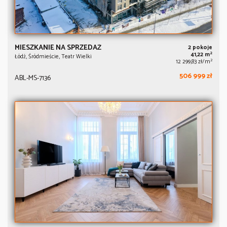
MIESZKANIE NA SPRZEDAŻ
2 pokoje
2
41,22 m
Łódź, Śródmieście, Teatr Wielki
2
12 299,83 zł/m
506 999 zł
ABL-MS-7136