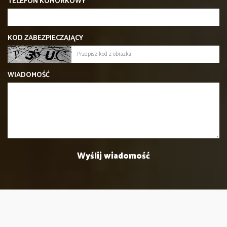
TELEFON KOMÓRKOWY
KOD ZABEZPIECZAJĄCY
WIADOMOŚĆ