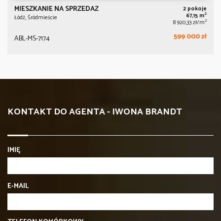
MIESZKANIE NA SPRZEDAŻ
2 pokoje
2
67,15 m
Łódź, Śródmieście
2
8 920,33 zł/m
599 000 zł
ABL-MS-7174
KONTAKT DO AGENTA - IWONA BRANDT
IMIĘ
E-MAIL