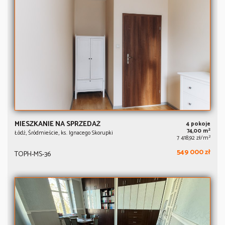
MIESZKANIE NA SPRZEDAŻ
4 pokoje
2
74,00 m
Łódź, Śródmieście, ks. Ignacego Skorupki
2
7 418,92 zł/m
549 000 zł
TOPH-MS-36