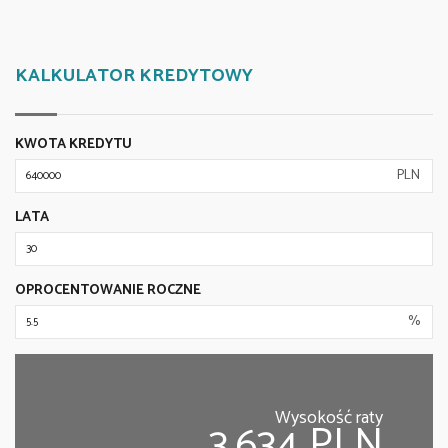
KALKULATOR KREDYTOWY
KWOTA KREDYTU
PLN
LATA
OPROCENTOWANIE ROCZNE
%
Wysokość raty
3,634 PLN