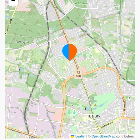
−
Leaflet
|
©
OpenStreetMap
contributors