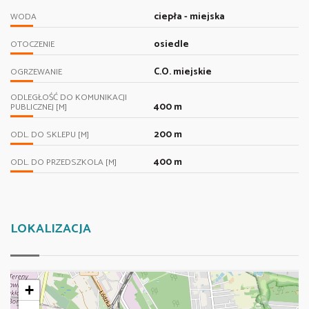
ciepła - miejska
WODA
osiedle
OTOCZENIE
C.O. miejskie
OGRZEWANIE
ODLEGŁOŚĆ DO KOMUNIKACJI
400 m
PUBLICZNEJ [M]
200 m
ODL. DO SKLEPU [M]
400 m
ODL. DO PRZEDSZKOLA [M]
LOKALIZACJA
+