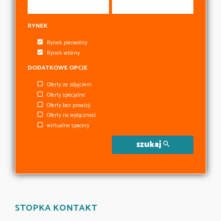
RYNEK
Rynek pierwotny
Rynek wtórny
DODATKOWE OPCJE
Oferty ze zdjęciem
Oferty specjalne
Oferty bez prowizji
Oferty na wyłączność
wirtualne spacery
szukaj
STOPKA KONTAKT