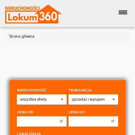
Strona główna
NIERUCHOMOŚĆ
TRANSAKCJA
CENA OD
CENA DO
zł
zł
150 000 zł
150 000 zł
LOKALIZACJA