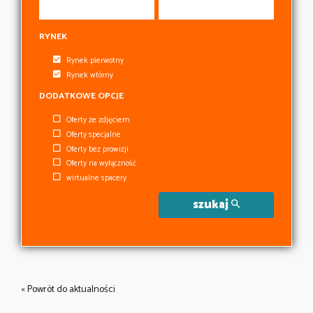
RYNEK
Rynek pierwotny
Rynek wtórny
DODATKOWE OPCJE
Oferty ze zdjęciem
Oferty specjalne
Oferty bez prowizji
Oferty na wyłączność
wirtualne spacery
szukaj
« Powrót do aktualności