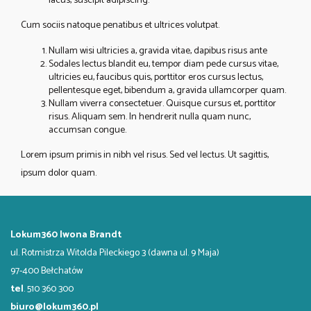
lacus, suscipit adipiscing.
Cum sociis natoque penatibus et ultrices volutpat.
Nullam wisi ultricies a, gravida vitae, dapibus risus ante
Sodales lectus blandit eu, tempor diam pede cursus vitae,
ultricies eu, faucibus quis, porttitor eros cursus lectus,
pellentesque eget, bibendum a, gravida ullamcorper quam.
Nullam viverra consectetuer. Quisque cursus et, porttitor
risus. Aliquam sem. In hendrerit nulla quam nunc,
accumsan congue.
Lorem ipsum primis in nibh vel risus. Sed vel lectus. Ut sagittis,
ipsum dolor quam.
Lokum360 Iwona Brandt
ul. Rotmistrza Witolda Pileckiego 3 (dawna ul. 9 Maja)
97-400 Bełchatów
tel
. 510 360 300
biuro@lokum360.pl