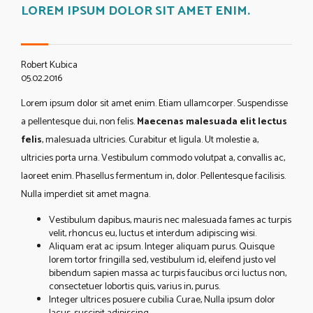
LOREM IPSUM DOLOR SIT AMET ENIM.
Robert Kubica
05.02.2016
Lorem ipsum dolor sit amet enim. Etiam ullamcorper. Suspendisse
a pellentesque dui, non felis.
Maecenas malesuada elit lectus
felis
, malesuada ultricies. Curabitur et ligula. Ut molestie a,
ultricies porta urna. Vestibulum commodo volutpat a, convallis ac,
laoreet enim. Phasellus fermentum in, dolor. Pellentesque facilisis.
Nulla imperdiet sit amet magna.
Vestibulum dapibus, mauris nec malesuada fames ac turpis
velit, rhoncus eu, luctus et interdum adipiscing wisi.
Aliquam erat ac ipsum. Integer aliquam purus. Quisque
lorem tortor fringilla sed, vestibulum id, eleifend justo vel
bibendum sapien massa ac turpis faucibus orci luctus non,
consectetuer lobortis quis, varius in, purus.
Integer ultrices posuere cubilia Curae, Nulla ipsum dolor