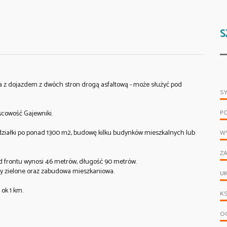
S
a z dojazdem z dwóch stron drogą asfaltową - może służyć pod
S
P
scowość Gajewniki.
ze działki po ponad 1300 m2, budowę kilku budynków mieszkalnych lub
WY
ZA
d frontu wynosi 46 metrów, długość 90 metrów.
ny zielone oraz zabudowa mieszkaniowa.
UK
 ok 1 km.
KS
OG