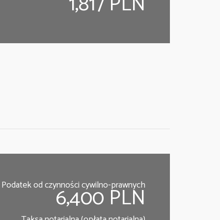
1,817 PLN
Podatek od czynności cywilno-prawnych
6,400 PLN
Taksa notarialna (opłata notarialna)