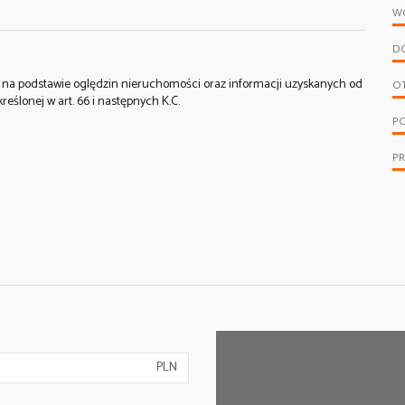
W
D
st na podstawie oględzin nieruchomości oraz informacji uzyskanych od
O
kreślonej w art. 66 i następnych K.C.
PO
P
PLN