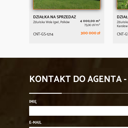
DZIAŁKA NA SPRZEDAŻ
DZIAŁ
2
4 000,00 m
Zduńska Wola (gw), Polków
Zduńska 
2
75,00 zł/m
Karolew
300 000 zł
CNT-GS-1214
CNT-GS
KONTAKT DO AGENTA 
IMIĘ
E-MAIL