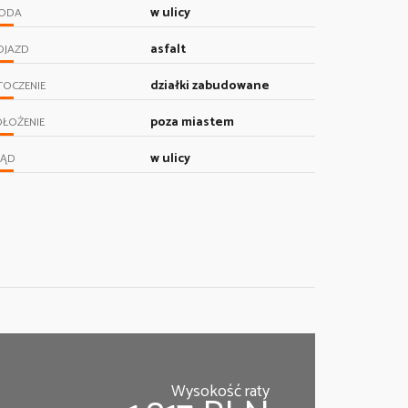
w ulicy
ODA
asfalt
OJAZD
działki zabudowane
TOCZENIE
poza miastem
ŁOŻENIE
w ulicy
RĄD
Wysokość raty