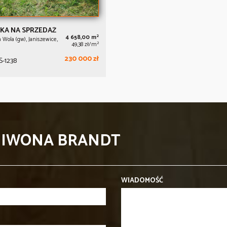
KA NA SPRZEDAŻ
2
4 658,00 m
Wola (gw), Janiszewice,
2
49,38 zł/m
230 000 zł
-1238
- IWONA BRANDT
WIADOMOŚĆ