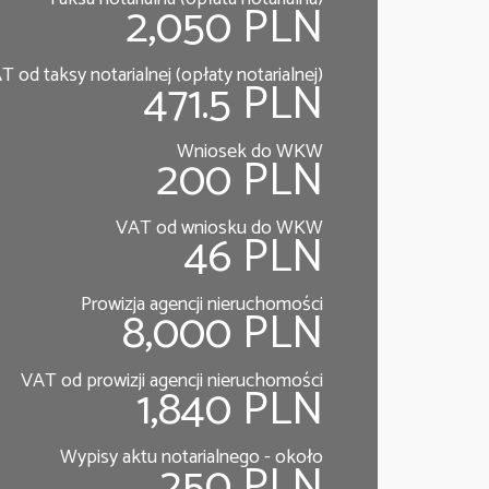
2,050 PLN
T od taksy notarialnej (opłaty notarialnej)
471.5 PLN
Wniosek do WKW
200 PLN
VAT od wniosku do WKW
46 PLN
Prowizja agencji nieruchomości
8,000 PLN
VAT od prowizji agencji nieruchomości
1,840 PLN
Wypisy aktu notarialnego - około
250 PLN