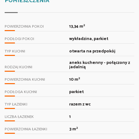
POMIESZCZENIA
2
13,34 m
POWIERZCHNIA POKOI
wykładzina, parkiet
PODŁOGI POKOI
otwarta na przedpokój
TYP KUCHNI
aneks kuchenny - połączony z
jadalnią
RODZAJ KUCHNI
2
10 m
POWIERZCHNIA KUCHNI
parkiet
PODŁOGA KUCHNI
razem z wc
TYP ŁAZIENKI
1
LICZBA ŁAZIENEK
2
3 m
POWIERZCHNIA ŁAZIENKI