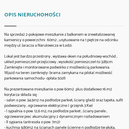
OPIS NIERUCHOMOŚCI
Na sprzedaż 2-pokojowe mieszkanie z balkonem w zrewitalizowanej
kamienicy o powierzchni 60m2 , usytuowane na 1 piętrze na odcinku
między ul. Jaracza a Narutowicza w
Łodzi.
Lokal jest bardzo przestrony , wystawa okien na południowy-wschód ,
układ pomieszczeń przejściowy , wysokość pomieszczeń to 3,85cm.
Zamknięte i monitorowane podwórko z możliwością parkowania.
Wjazd na teren zamknięty- brama zamykana na pilota( możliwość
parkowania samochodu- opłata 50zł)
Na prezentowane mieszkanie o pow 60m2 plus dodatkowo 16 m2
korytarza składa się :
- salon o pow. 34,5m2 na podłodze parkiet, ściany gładź oraz tapeta, sufit
podwieszany , ogrzewanie elektryczne ( grzejnik 3 Kw)
- I sypialnia o pow. 12,6 m2, na podłodze parkiet , ściany panele ,
ogrzewanie piec akumulacyjny z dynamicznym rozładowaniem
- II sypiania (antresola o pow. 7m2)
- kuchnia 9,80m2 na ścianach panele ścienne n podłodze terakota,