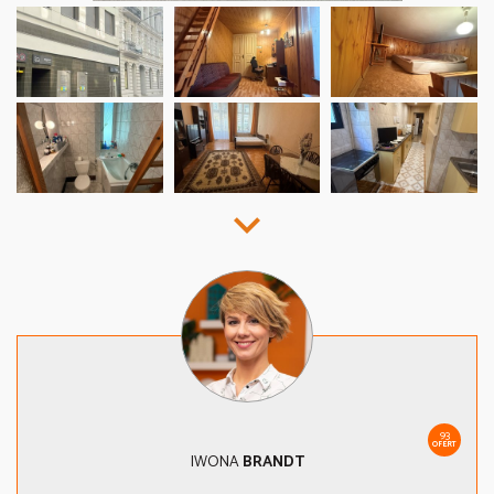
93
OFERT
IWONA
BRANDT