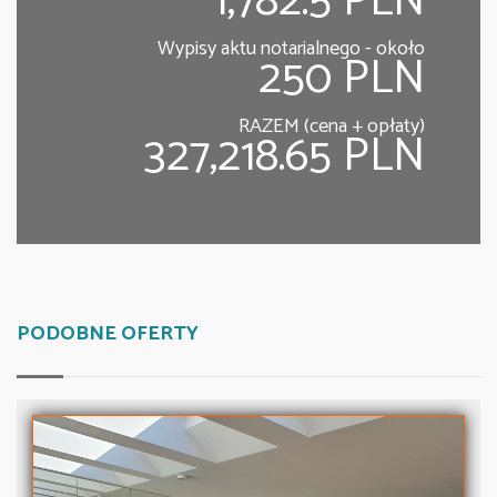
1,782.5 PLN
Wypisy aktu notarialnego - około
250 PLN
RAZEM (cena + opłaty)
327,218.65 PLN
PODOBNE OFERTY