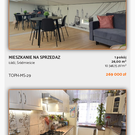
MIESZKANIE NA SPRZEDAŻ
1 pokój
2
26,00 m
Łódź, Śródmieście
2
10 346,15 zł/m
269 000 zł
TOPH-MS-29