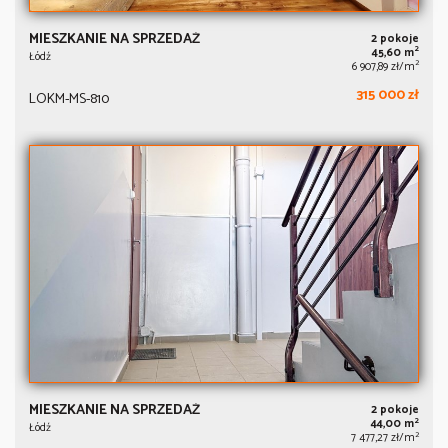
MIESZKANIE NA SPRZEDAŻ
2 pokoje
2
45,60 m
Łódź
2
6 907,89 zł/m
315 000 zł
LOKM-MS-810
MIESZKANIE NA SPRZEDAŻ
2 pokoje
2
44,00 m
Łódź
2
7 477,27 zł/m