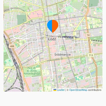
Leaflet
|
©
OpenStreetMap
contributors