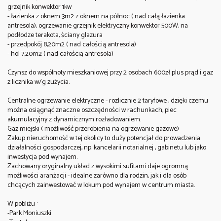
grzejnik konwektor 1kw
- łazienka z oknem 3m2 z oknem na północ ( nad całą łazienka
antresola), ogrzewanie grzejnik elektryczny konwektor 500W, na
podłodze terakota, ściany glazura
- przedpokój 8,20m2 ( nad całością antresola)
- hol 7,20m2 ( nad całością antresola)
Czynsz do wspólnoty mieszkaniowej przy 2 osobach 600zł plus prąd i gaz
z licznika w/g zużycia.
Centralne ogrzewanie elektryczne - rozlicznie 2 taryfowe , dzięki czemu
można osiągnąć znaczne oszczędności w rachunkach, piec
akumulacyjny z dynamicznym rozładowaniem.
Gaz miejski ( możliwość przerobienia na ogrzewanie gazowe)
Zakup nieruchomość w tej okolicy to duży potencjał do prowadzenia
działalności gospodarczej, np. kancelarii notarialnej , gabinetu lub jako
inwestycja pod wynajem.
Zachowany oryginalny układ z wysokimi sufitami daje ogromną
możliwości aranżacji - idealne zarówno dla rodzin, jak i dla osób
chcących zainwestować w lokum pod wynajem w centrum miasta.
W pobliżu :
-Park Moniuszki