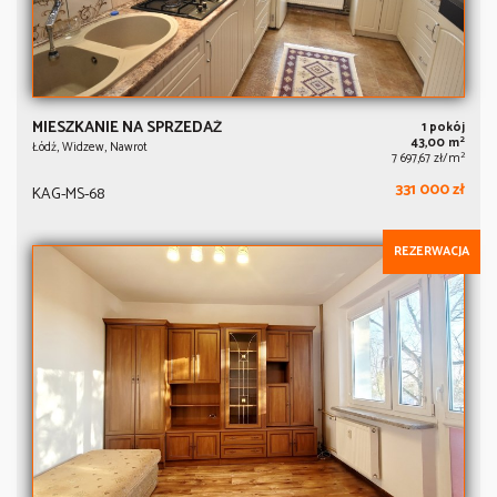
MIESZKANIE NA SPRZEDAŻ
1 pokój
2
43,00 m
Łódź, Widzew, Nawrot
2
7 697,67 zł/m
331 000 zł
KAG-MS-68
REZERWACJA